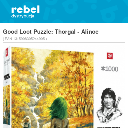
Good Loot Puzzle: Thorgal - Alinoe
( EAN-13:
5908305244905 )