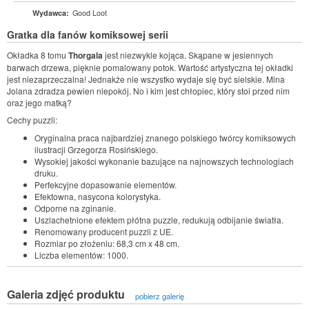
Good Loot
Wydawca:
Gratka dla fanów komiksowej serii
Okładka 8 tomu
Thorgala
jest niezwykle kojąca. Skąpane w jesiennych
barwach drzewa, pięknie pomalowany potok. Wartość artystyczna tej okładki
jest niezaprzeczalna! Jednakże nie wszystko wydaje się być sielskie. Mina
Jolana zdradza pewien niepokój. No i kim jest chłopiec, który stoi przed nim
oraz jego matką?
Cechy puzzli:
Oryginalna praca najbardziej znanego polskiego twórcy komiksowych
ilustracji Grzegorza Rosińskiego.
Wysokiej jakości wykonanie bazujące na najnowszych technologiach
druku.
Perfekcyjne dopasowanie elementów.
Efektowna, nasycona kolorystyka.
Odporne na zginanie.
Uszlachetnione efektem płótna puzzle, redukują odbijanie światła.
Renomowany producent puzzli z UE.
Rozmiar po złożeniu: 68,3 cm x 48 cm.
Liczba elementów: 1000.
Galeria zdjęć produktu
pobierz galerię