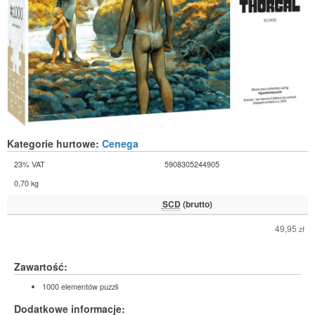
Kategorie hurtowe:
Cenega
23% VAT
5908305244905
0,70 kg
SCD
(brutto)
49,95
zł
Zawartość:
1000 elementów puzzli
Dodatkowe informacje: