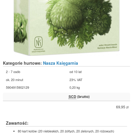
Kategorie hurtowe:
Nasza Księgarnia
2 - 7 osób
od 10 lat
ok. 20 minut
23% VAT
5904915902129
0,20 kg
SCD
(brutto)
69,95
zł
Zawartość:
80 kart kotów (20 niebieskich, 20 żółtych, 20 zielonych, 20 różowych)