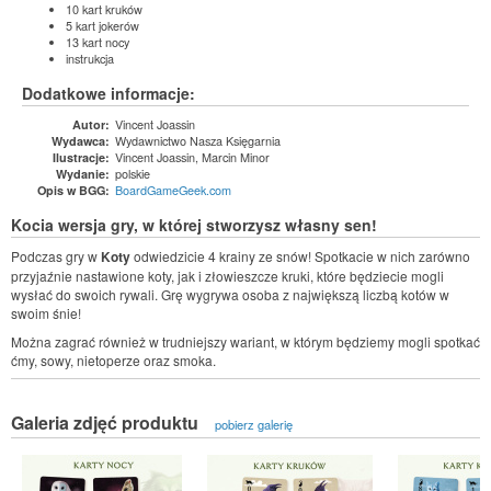
10 kart kruków
5 kart jokerów
13 kart nocy
instrukcja
Dodatkowe informacje:
Vincent Joassin
Autor:
Wydawnictwo Nasza Księgarnia
Wydawca:
Vincent Joassin, Marcin Minor
Ilustracje:
polskie
Wydanie:
BoardGameGeek.com
Opis w BGG:
Kocia wersja gry, w której stworzysz własny sen!
Podczas gry w
Koty
odwiedzicie 4 krainy ze snów! Spotkacie w nich zarówno
przyjaźnie nastawione koty, jak i złowieszcze kruki, które będziecie mogli
wysłać do swoich rywali. Grę wygrywa osoba z największą liczbą kotów w
swoim śnie!
Można zagrać również w trudniejszy wariant, w którym będziemy mogli spotkać
ćmy, sowy, nietoperze oraz smoka.
Galeria zdjęć produktu
pobierz galerię