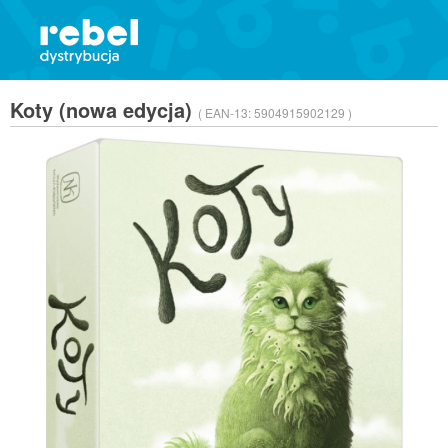
Koty (nowa edycja)
( EAN-13:
5904915902129 )