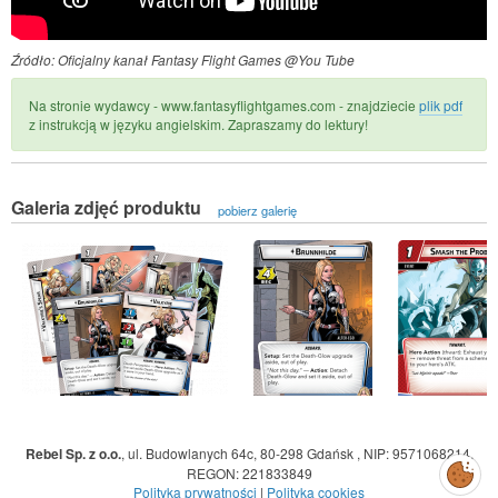
Źródło: Oficjalny kanał Fantasy Flight Games @You Tube
Na stronie wydawcy - www.fantasyflightgames.com - znajdziecie
plik pdf
z instrukcją w języku angielskim. Zapraszamy do lektury!
Galeria zdjęć produktu
pobierz galerię
Rebel Sp. z o.o.
,
ul. Budowlanych 64c, 80-298 Gdańsk
,
NIP: 9571068214
,
Zarządzaj
REGON: 221833849
preferencjami
cookies
Polityka prywatności
|
Polityka cookies