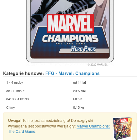
Kategorie hurtowe:
FFG - Marvel: Champions
1 - 4 osoby
od 14 lat
ok. 30 minut
23% VAT
841333113193
MC25
Chiny
0,15 kg
Uwaga!
To nie jest samodzielna gra! Do rozgrywki
wymagana jest podstawowa wersja gry:
Marvel Champions:
The Card Game
.