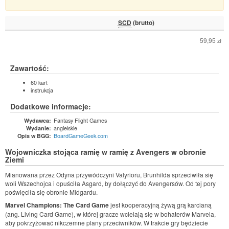
SCD
(brutto)
59,95
zł
Zawartość:
60 kart
instrukcja
Dodatkowe informacje:
Fantasy Flight Games
Wydawca:
angielskie
Wydanie:
BoardGameGeek.com
Opis w BGG:
Wojowniczka stojąca ramię w ramię z Avengers w obronie
Ziemi
Mianowana przez Odyna przywódczyni Valyrioru, Brunhilda sprzeciwiła się
woli Wszechojca i opuściła Asgard, by dołączyć do Avengersów. Od tej pory
poświęciła się obronie Midgardu.
Marvel Champions: The Card Game
jest kooperacyjną żywą grą karcianą
(ang. Living Card Game), w której gracze wcielają się w bohaterów Marvela,
aby pokrzyżować nikczemne plany przeciwników. W trakcie gry będziecie