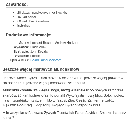
Zawartość:
20 dużych (podwójnych) kart lochów
16 kart portali
56 kart drzwi i skarbów
instrukcja
Dodatkowe informacje:
Leonard Balsera, Andrew Hackard
Autor:
Black Monk
Wydawca:
John Kovalic
Ilustracje:
polskie
Wydanie:
BoardGameGeek.com
Opis w BGG:
Jeszcze więcej martwych Munchkinów!
Jeszcze więcej pyszniutkich mózgów do zjedzenia, jeszcze więcej potworów
do pokonania, jeszcze więcej lochów do zwiedzenia!
Munchkin Zombie 3/4 - Ręka, noga, mózg w kanale
to 55 nowych kart drzwi i
skarbów, 20 kart lochów oraz 16 portali! Wykorzystaj nową Moc, Solo, i pokaż
innym zombiakom z dzielni, kto tu rządzi. Złap Części Zamienne, załóż
Rękawice do Kręgli i dopadnij Twojego Byłego Współlokatora.
A to wszystko w Biurowcu Żywych Trupów lub Barze Szybkiej Śmierci! Łapiesz
klimat?