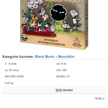
Kategorie hurtowe:
Black Monk + Munchkin
3 - 6 osób
od 10 lat
ok. 90 minut
23% VAT
5901549119459
MUNPL131
0,20 kg
SCD
(brutto)
79,95
zł