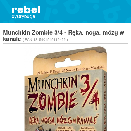
Munchkin Zombie 3/4 - Ręka, noga, mózg w
kanale
( EAN-13:
5901549119459 )