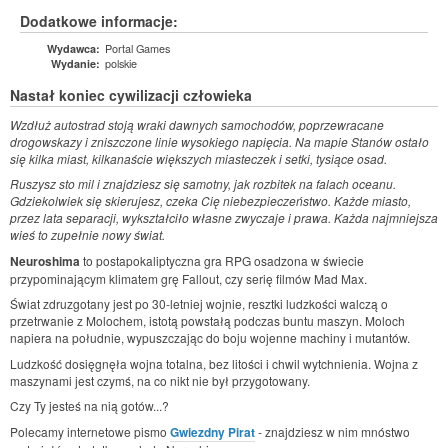
Dodatkowe informacje:
Portal Games
Wydawca:
polskie
Wydanie:
Nastał koniec cywilizacji człowieka
Wzdłuż autostrad stoją wraki dawnych samochodów, poprzewracane
drogowskazy i zniszczone linie wysokiego napięcia. Na mapie Stanów ostało
się kilka miast, kilkanaście większych miasteczek i setki, tysiące osad.
Ruszysz sto mil i znajdziesz się samotny, jak rozbitek na falach oceanu.
Gdziekolwiek się skierujesz, czeka Cię niebezpieczeństwo. Każde miasto,
przez lata separacji, wykształciło własne zwyczaje i prawa. Każda najmniejsza
wieś to zupełnie nowy świat.
Neuroshima
to postapokaliptyczna gra RPG osadzona w świecie
przypominającym klimatem grę Fallout, czy serię filmów Mad Max.
Świat zdruzgotany jest po 30-letniej wojnie, resztki ludzkości walczą o
przetrwanie z Molochem, istotą powstałą podczas buntu maszyn. Moloch
napiera na południe, wypuszczając do boju wojenne machiny i mutantów.
Ludzkość dosięgnęła wojna totalna, bez litości i chwil wytchnienia. Wojna z
maszynami jest czymś, na co nikt nie był przygotowany.
Czy Ty jesteś na nią gotów...?
Polecamy internetowe pismo
Gwiezdny Pirat
- znajdziesz w nim mnóstwo