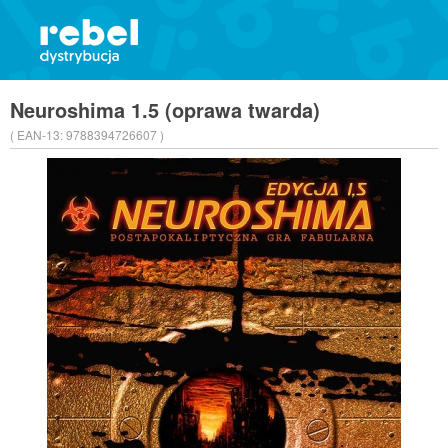
Neuroshima 1.5 (oprawa twarda)
( EAN-13:
9788394726607 )