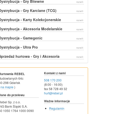
Dystrybucja - Gry Bitewne
rozwiń
Dystrybucja - Gry Karciane (TCG)
rozwiń
Dystrybucja - Karty Kolekcjonerskie
rozwiń
Dystrybucja - Akcesoria Modelarskie
rozwiń
Dystrybucja - Gamegenic
rozwiń
Dystrybucja - Ultra Pro
rozwiń
Sprzedaż hurtowa - Gry i Akcesoria
rozwiń
Kontakt z nami
Hurtownia REBEL
Budowlanych 64c
508 170 200
80-298 Gdańsk
(8:00 - 16:00)
na mapie
)
fax 58 728 49 32
hurt@rebel.pl
Dane do przelewu
Ważne informacje
Rebel Sp. z o.o.
ING Bank Śląski S.A.
Regulamin
60 1050 1764 1000 0090