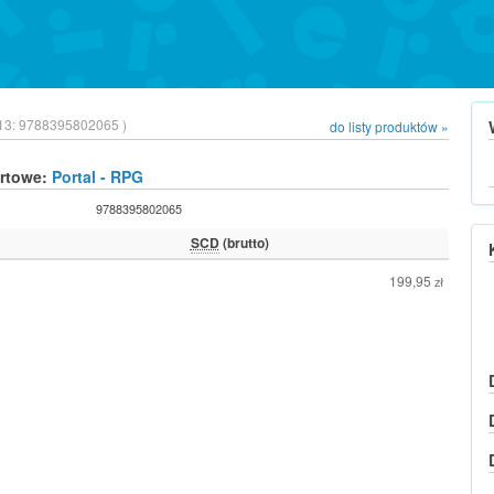
13:
9788395802065 )
do listy produktów »
urtowe:
Portal - RPG
9788395802065
SCD
(brutto)
199,95
zł