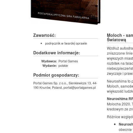
Zawartość:
Moloch - sa
Światową
podręcznik w twardej oprawie
Wzdłuż autostr
Dodatkowe informacje:
zniszczone linie
większych miaste
Portal Games
Wydawca:
rozbitek na fal
polskie
Wydanie:
niebezpieczeńst
zwyczaje i praw
Podmiot gospodarczy:
Neuroshima to p
Portal Games Sp. z o.o., Sienkiewicza 13, 44-
Moloch, samośw
190 Knurów, Poland, portal@portalgames.pl
większość ludzk
Neuroshima RP
Molocha 2020. T
kredowym ze z
Różnice względ
Neurosh
obecnie 