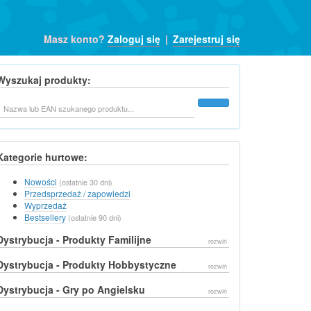
Masz konto?
Zaloguj się
|
Zarejestruj się
Wyszukaj produkty:
Szukaj
Kategorie hurtowe:
Nowości
(ostatnie 30 dni)
Przedsprzedaż / zapowiedzi
Wyprzedaż
Bestsellery
(ostatnie 90 dni)
Dystrybucja - Produkty Familijne
rozwiń
Dystrybucja - Produkty Hobbystyczne
rozwiń
Dystrybucja - Gry po Angielsku
rozwiń