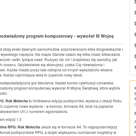
moświadomy program komputerowy - wywołał III Wojnę
ad stoją wraki dawnych samochodów, poprzewracane kilka drogowskazów i
 wysokiego napięcia. Na mapie Stanów ostało się kilka miast, kilkanaście
czek i setki, tysiące osad. Ruszysz sto mil i znajdziesz się samotny, jak
ach oceanu. Gdziekolwiek się skierujesz, czeka Cię niewiadoma i
wo. Każde miasto przez lata odcięcia od innych wykształciło własne
a. Każda najmniejsza wieś to zupełnie nowy świat.
ostapokaliptyczna gra fabularna. Nastał koniec cywilizacji człowieka.
iadomy program komputerowy wywołał III Wojnę Światową, która wybiła
ości.
G: Rok Molocha
to limitowana edycja podręcznika, wydana z okazji Roku
(
o zupełnie nowe wydanie - w kolorze, formacie A4, druk na papierze
nakowaniem UV z numerem egzemplarza.
em edycji 1.5
ima RPG: Rok Molocha
ukaże się w formacie A4. To najpopularniejszy
format podręczników RPG, a dzięki większemu rozmiarowi mogliśmy w