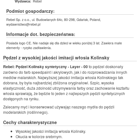
Rebel
Wydawca:
Podmiot gospodarczy:
Rebel Sp. z o.o., ul. Budowlanych 64c, 80-298, Gdańsk, Poland,
wydawnictwo@rebel.pl
Informacje dot. bezpieczeństwa:
Posiada logo CE. Nie nadaje się dla dzieci w wieku poniżej 3 lat. Zawiera małe
elementy - ryzyko zadławienia.
Pędzel z wysokiej jakości imitacji włosia Kolinsky
Rebel: Pędzel Kolinsky syntetyczny - Layer - 00
to pędzel doskonały
zarówno do farb speedpaint i akrylowych, jak i do rozprowadzania innych
mediów malarskich. Najwyższej jakości imitacja włosia Kolinskiego tak
dobrana, by była najbardziej zbliżona oryginałowi. Szpic, wysoka
elastyczność, duża zdolność utrzymywania farby oraz zachowanie kształtu
włosia sprawiają, że będzie to jeden z najlepszych pędzli syntetycznych
dostępnych na rynku.
Zalecamy myć i konserwować używając naszego mydła do pędzli
modelarskich (roślinnego).
Cechy charakterystyczne
Wysokiej jakości imitacja włosia Kolinsky.
Okucia w kolorze srebrnym.