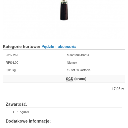
Kategorie hurtowe:
Pędzle i akcesoria
23% VAT
5902650619234
RPS-L00
Niemcy
0,01 kg
12 szt. w kartonie
SCD
(brutto)
17,95
zł
Zawartość:
1 pędzel
Dodatkowe informacje: