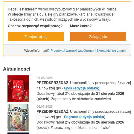
Rebel jest liderem wśród dystrybutorów gier planszowych w Polsce.
W ofercie firmy znajdują się gry planszowe, karciane, towarzyskie
i akcesoria do nich, wszystkich liczących się wydawców w kraju.
Chcesz rozpocząć współpracę?
Masz konto?
Zarejestruj się
Zaloguj się
Więcej informacji?
Przeczytaj warunki współpracy
|
Skontaktuj się z nami
Aktualności
06.08.2026
PRZEDSPRZEDAŻ
. Uruchomiliśmy przedsprzedaż naszej
najnowszej gry -
Qork (edycja polska).
Dodatkowy rabat 2% obowiązuje do
21 sierpnia 2026
(piątek).
Zapraszamy do składania zamówień.
06.08.2026
PRZEDSPRZEDAŻ
. Uruchomiliśmy przedsprzedaż naszej
najnowszej gry -
Sagrada (edycja polska)
Dodatkowy rabat 2% obowiązuje do
26 sierpnia 2026
(środa)
. Zapraszamy do składania zamówień.