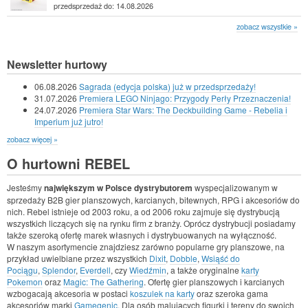
przedsprzedaż do: 14.08.2026
zobacz wszystkie »
Newsletter hurtowy
06.08.2026
Sagrada (edycja polska) już w przedsprzedaży!
31.07.2026
Premiera LEGO Ninjago: Przygody Perły Przeznaczenia!
24.07.2026
Premiera Star Wars: The Deckbuilding Game - Rebelia i
Imperium już jutro!
zobacz więcej »
O hurtowni REBEL
Jesteśmy
największym w Polsce dystrybutorem
wyspecjalizowanym w
sprzedaży B2B gier planszowych, karcianych, bitewnych, RPG i akcesoriów do
nich. Rebel istnieje od 2003 roku, a od 2006 roku zajmuje się dystrybucją
wszystkich liczących się na rynku firm z branży. Oprócz dystrybucji posiadamy
także szeroką ofertę marek własnych i dystrybuowanych na wyłączność.
W naszym asortymencie znajdziesz zarówno popularne gry planszowe, na
przykład uwielbiane przez wszystkich
Dixit
,
Dobble
,
Wsiąść do
Pociągu
,
Splendor
,
Everdell
, czy
Wiedźmin
, a także oryginalne
karty
Pokemon
oraz
Magic: The Gathering
. Ofertę gier planszowych i karcianych
wzbogacają akcesoria w postaci
koszulek na karty
oraz szeroka gama
akcesoriów marki
Gamegenic
. Dla osób malujących figurki i tereny do swoich