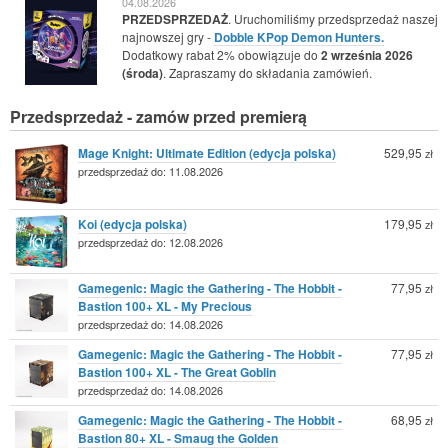
04.08.2026
PRZEDSPRZEDAŻ
. Uruchomiliśmy przedsprzedaż naszej
najnowszej gry -
Dobble KPop Demon Hunters.
Dodatkowy rabat 2% obowiązuje do
2 września 2026
(środa)
. Zapraszamy do składania zamówień.
Przedsprzedaż - zamów przed premierą
Mage Knight: Ultimate Edition (edycja polska)
529,95
zł
przedsprzedaż do: 11.08.2026
Koi (edycja polska)
179,95
zł
przedsprzedaż do: 12.08.2026
Gamegenic: Magic the Gathering - The Hobbit -
77,95
zł
Bastion 100+ XL - My Precious
przedsprzedaż do: 14.08.2026
Gamegenic: Magic the Gathering - The Hobbit -
77,95
zł
Bastion 100+ XL - The Great Goblin
przedsprzedaż do: 14.08.2026
Gamegenic: Magic the Gathering - The Hobbit -
68,95
zł
Bastion 80+ XL - Smaug the Golden