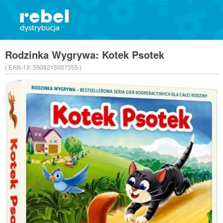
Rodzinka Wygrywa: Kotek Psotek
( EAN-13:
5908215007355 )