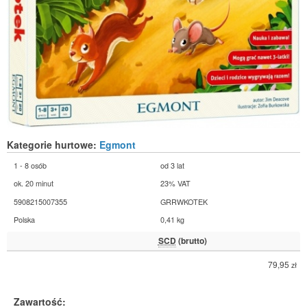
Kategorie hurtowe:
Egmont
1 - 8 osób
od 3 lat
ok. 20 minut
23% VAT
5908215007355
GRRWKOTEK
Polska
0,41 kg
SCD
(brutto)
79,95
zł
Zawartość: