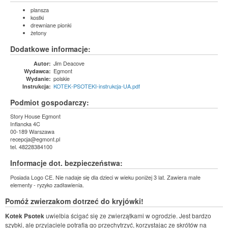
plansza
kostki
drewniane pionki
żetony
Dodatkowe informacje:
Jim Deacove
Autor:
Egmont
Wydawca:
polskie
Wydanie:
KOTEK-PSOTEKI-instrukcja-UA.pdf
Instrukcja:
Podmiot gospodarczy:
Story House Egmont
Inflancka 4C
00-189 Warszawa
recepcja@egmont.pl
tel. 48228384100
Informacje dot. bezpieczeństwa:
Posiada Logo CE. Nie nadaje się dla dzieci w wieku poniżej 3 lat. Zawiera małe
elementy - ryzyko zadławienia.
Pomóż zwierzakom dotrzeć do kryjówki!
Kotek Psotek
uwielbia ścigać się ze zwierzątkami w ogrodzie. Jest bardzo
szybki, ale przyjaciele potrafią go przechytrzyć, korzystając ze skrótów na