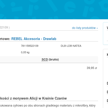
22109 )
do listy produktów »
urtowe:
REBEL Akcesoria - Drawlab
781159522109
DLB-LDB-NATEA
0,05 kg
SCD
(brutto)
39,95
zł
kości z motywem Alicji w Krainie Czarów
rukowana cyfrowo po obu stronach gładkiego materiału z mikrofibry, który