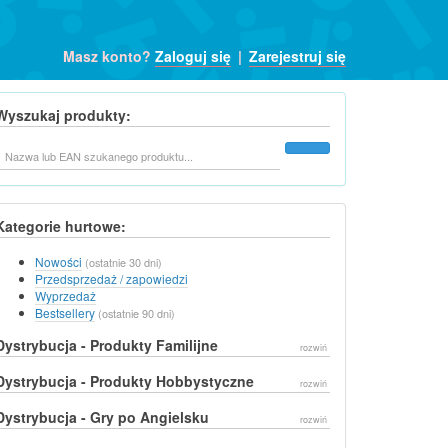
Masz konto?
Zaloguj się
|
Zarejestruj się
Wyszukaj produkty:
Szukaj
Kategorie hurtowe:
Nowości
(ostatnie 30 dni)
Przedsprzedaż / zapowiedzi
Wyprzedaż
Bestsellery
(ostatnie 90 dni)
Dystrybucja - Produkty Familijne
rozwiń
Dystrybucja - Produkty Hobbystyczne
rozwiń
Dystrybucja - Gry po Angielsku
rozwiń