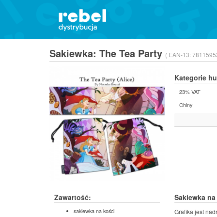
Sakiewka: The Tea Party
( EAN-13:
7811595
Kategorie h
23% VAT
Chiny
Zawartość:
Sakiewka na 
sakiewka na kości
Grafika jest nad