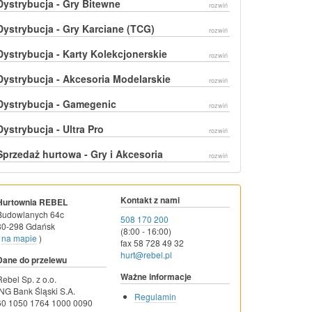
Dystrybucja - Gry Bitewne
rozwiń
Dystrybucja - Gry Karciane (TCG)
rozwiń
Dystrybucja - Karty Kolekcjonerskie
rozwiń
Dystrybucja - Akcesoria Modelarskie
rozwiń
Dystrybucja - Gamegenic
rozwiń
Dystrybucja - Ultra Pro
rozwiń
Sprzedaż hurtowa - Gry i Akcesoria
rozwiń
Kontakt z nami
Hurtownia REBEL
Budowlanych 64c
508 170 200
80-298 Gdańsk
(8:00 - 16:00)
na mapie
)
fax 58 728 49 32
hurt@rebel.pl
Dane do przelewu
Ważne informacje
Rebel Sp. z o.o.
ING Bank Śląski S.A.
Regulamin
60 1050 1764 1000 0090