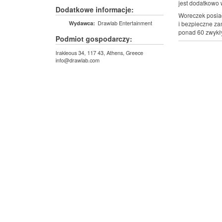
jest dodatkowo
Dodatkowe informacje:
Woreczek posiad
Drawlab Entertainment
Wydawca:
i bezpieczne za
ponad 60 zwykł
Podmiot gospodarczy:
Irakleous 34, 117 43, Athens, Greece
info@drawlab.com