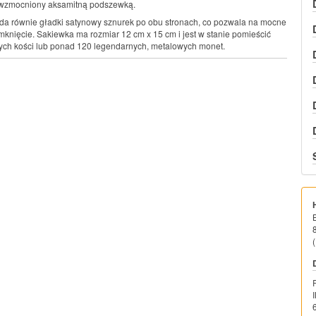
 wzmocniony aksamitną podszewką.
a równie gładki satynowy sznurek po obu stronach, co pozwala na mocne
mknięcie. Sakiewka ma rozmiar 12 cm x 15 cm i jest w stanie pomieścić
ych kości lub ponad 120 legendarnych, metalowych monet.
(