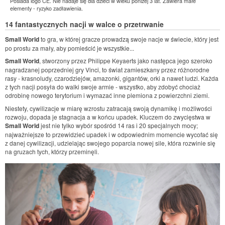
Posiada logo CE. Nie nadaje się dla dzieci w wieku poniżej 3 lat. Zawiera małe
elementy - ryzyko zadławienia.
14 fantastycznych nacji w walce o przetrwanie
Small World
to gra, w której gracze prowadzą swoje nacje w świecie, który jest
po prostu za mały, aby pomieścić je wszystkie...
Small World
, stworzony przez Philippe Keyaerts jako następca jego szeroko
nagradzanej poprzedniej gry Vinci, to świat zamieszkany przez różnorodne
rasy - krasnoludy, czarodziejów, amazonki, gigantów, orki a nawet ludzi. Każda
z tych nacji posyła do walki swoje armie - wszystko, aby zdobyć chociaż
odrobinę nowego terytorium i wymazać inne plemiona z powierzchni ziemi.
Niestety, cywilizacje w miarę wzrostu zatracają swoją dynamikę i możliwości
rozwoju, dopada je stagnacja a w końcu upadek. Kluczem do zwycięstwa w
Small World
jest nie tylko wybór spośród 14 ras i 20 specjalnych mocy;
najważniejsze to przewidzieć upadek i w odpowiednim momencie wycofać się
z danej cywilizacji, udzielając swojego poparcia nowej sile, która rozwinie się
na gruzach tych, którzy przeminęli.