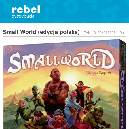
Small World (edycja polska)
( EAN-13:
824968826119 )