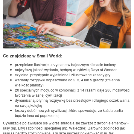
Co znajdziesz w Small World:
przepiękne ilustracje utrzymane w bajecznym klimacie fantasy
najwyższą jakość wydania, będącą wizytówką Days of Wonder
czytelne, przystępnie wyjaśnione i zilustrowane zasady gry
warianty rozgrywki dopasowane do 2, 3, 4 lub 5 graczy (zmienna
wielkość planszy)
20 specjalnych mocy, co w kombinacji z 14 rasami daje 280 możliwości
tworzenia własnej cywilizacji
dynamiczną, płynną rozgrywkę bez przestojów i długiego oczekiwania
na swoją kolejkę
losowy dobór nowych cywilizacji, które spowoduje, że każda partia
będzie inna od poprzedniej
Cywilizacje pojawiające się w grze składają się zawsze z dwóch elementów -
rasy (np. Elfy) i zdolności specjalnej (np. Waleczne). Zarówno zdolności jak i
rasy są bardzo zróżnicowane, a w grze możesz pokierować m.in. tak