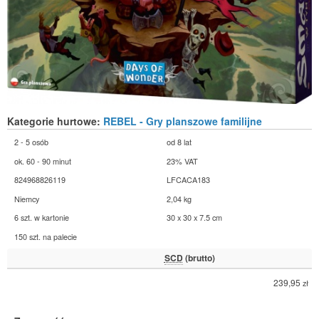
Kategorie hurtowe:
REBEL - Gry planszowe familijne
2 - 5 osób
od 8 lat
ok. 60 - 90 minut
23% VAT
824968826119
LFCACA183
Niemcy
2,04 kg
6 szt. w kartonie
30 x 30 x 7.5 cm
150 szt. na palecie
SCD
(brutto)
239,95
zł