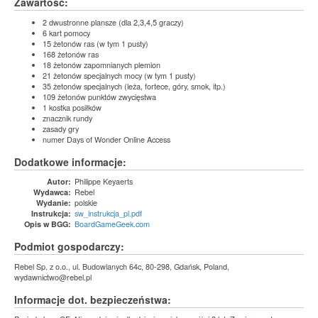
Zawartość:
2 dwustronne plansze (dla 2,3,4,5 graczy)
6 kart pomocy
15 żetonów ras (w tym 1 pusty)
168 żetonów ras
18 żetonów zapomnianych plemion
21 żetonów specjalnych mocy (w tym 1 pusty)
35 żetonów specjalnych (leża, fortece, góry, smok, itp.)
109 żetonów punktów zwycięstwa
1 kostka posiłków
znacznik rundy
zasady gry
numer Days of Wonder Online Access
Dodatkowe informacje:
Philippe Keyaerts
Autor:
Rebel
Wydawca:
polskie
Wydanie:
sw_instrukcja_pl.pdf
Instrukcja:
BoardGameGeek.com
Opis w BGG:
Podmiot gospodarczy:
Rebel Sp. z o.o., ul. Budowlanych 64c, 80-298, Gdańsk, Poland,
wydawnictwo@rebel.pl
Informacje dot. bezpieczeństwa: