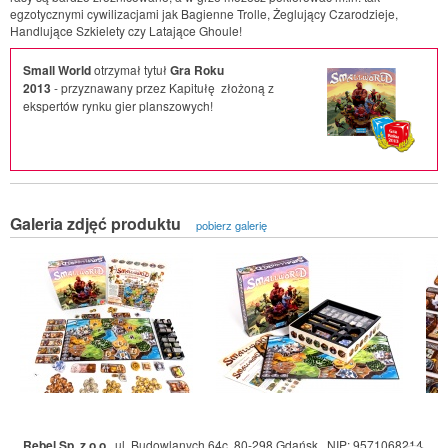
egzotycznymi cywilizacjami jak Bagienne Trolle, Żeglujący Czarodzieje,
Handlujące Szkielety czy Latające Ghoule!
Small World
otrzymał tytuł
Gra Roku
2013
- przyznawany przez Kapitułę złożoną z
ekspertów rynku gier planszowych!
Galeria zdjęć produktu
pobierz galerię
Rebel Sp. z o.o.
,
ul. Budowlanych 64c, 80-298 Gdańsk
,
NIP: 9571068214
,