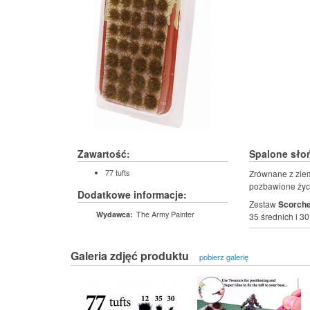
Zawartość:
Spalone słoń
77 tufts
Zrównane z ziem
pozbawione życ
Dodatkowe informacje:
Zestaw
Scorche
The Army Painter
Wydawca:
35 średnich i 3
Galeria zdjęć produktu
pobierz galerię