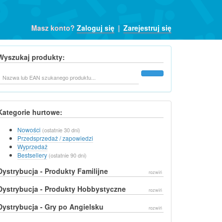
Masz konto?
Zaloguj się
|
Zarejestruj się
Wyszukaj produkty:
Szukaj
Kategorie hurtowe:
Nowości
(ostatnie 30 dni)
Przedsprzedaż / zapowiedzi
Wyprzedaż
Bestsellery
(ostatnie 90 dni)
Dystrybucja - Produkty Familijne
rozwiń
Dystrybucja - Produkty Hobbystyczne
rozwiń
Dystrybucja - Gry po Angielsku
rozwiń