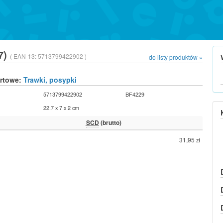
77)
( EAN-13:
5713799422902 )
do listy produktów »
urtowe:
Trawki, posypki
5713799422902
BF4229
22.7 x 7 x 2 cm
SCD
(brutto)
31,95
zł