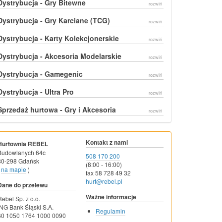
Dystrybucja - Gry Bitewne
rozwiń
Dystrybucja - Gry Karciane (TCG)
rozwiń
Dystrybucja - Karty Kolekcjonerskie
rozwiń
Dystrybucja - Akcesoria Modelarskie
rozwiń
Dystrybucja - Gamegenic
rozwiń
Dystrybucja - Ultra Pro
rozwiń
Sprzedaż hurtowa - Gry i Akcesoria
rozwiń
Kontakt z nami
Hurtownia REBEL
Budowlanych 64c
508 170 200
80-298 Gdańsk
(8:00 - 16:00)
na mapie
)
fax 58 728 49 32
hurt@rebel.pl
Dane do przelewu
Ważne informacje
Rebel Sp. z o.o.
ING Bank Śląski S.A.
Regulamin
60 1050 1764 1000 0090