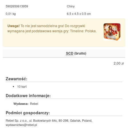
5902650613959
Chiny
0,01 kg
6.5 x 4.5 x 0.5 cm
Uwaga!
To nie jest samodzielna gra! Do rozgrywki
wymagana jest podstawowa wersja gry: Timeline: Polska.
SCD
(brutto)
2,00
zł
Zawartość:
10 kart
Dodatkowe informacje:
Rebel
Wydawca:
Podmiot gospodarczy:
Rebel Sp. z o.o., ul. Budowlanych 64c, 80-298, Gdańsk, Poland,
wydawnictwo@rebel.pl