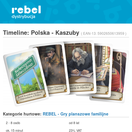
Timeline: Polska - Kaszuby
( EAN-13:
5902650613959 )
Kategorie hurtowe:
REBEL - Gry planszowe familijne
2 - 8 osób
od 8 lat
ok. 15 minut
23% VAT