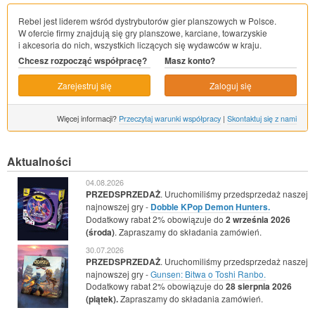
Rebel jest liderem wśród dystrybutorów gier planszowych w Polsce.
W ofercie firmy znajdują się gry planszowe, karciane, towarzyskie
i akcesoria do nich, wszystkich liczących się wydawców w kraju.
Chcesz rozpocząć współpracę?
Masz konto?
Zarejestruj się
Zaloguj się
Więcej informacji?
Przeczytaj warunki współpracy
|
Skontaktuj się z nami
Aktualności
04.08.2026
PRZEDSPRZEDAŻ
. Uruchomiliśmy przedsprzedaż naszej
najnowszej gry -
Dobble KPop Demon Hunters.
Dodatkowy rabat 2% obowiązuje do
2 września 2026
(środa)
. Zapraszamy do składania zamówień.
30.07.2026
PRZEDSPRZEDAŻ
. Uruchomiliśmy przedsprzedaż naszej
najnowszej gry -
Gunsen: Bitwa o Toshi Ranbo.
Dodatkowy rabat 2% obowiązuje do
28 sierpnia 2026
(piątek).
Zapraszamy do składania zamówień.