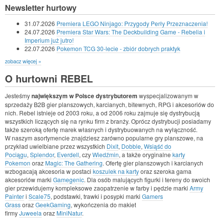
Newsletter hurtowy
31.07.2026
Premiera LEGO Ninjago: Przygody Perły Przeznaczenia!
24.07.2026
Premiera Star Wars: The Deckbuilding Game - Rebelia i
Imperium już jutro!
22.07.2026
Pokemon TCG 30-lecie - zbiór dobrych praktyk
zobacz więcej »
O hurtowni REBEL
Jesteśmy
największym w Polsce dystrybutorem
wyspecjalizowanym w
sprzedaży B2B gier planszowych, karcianych, bitewnych, RPG i akcesoriów do
nich. Rebel istnieje od 2003 roku, a od 2006 roku zajmuje się dystrybucją
wszystkich liczących się na rynku firm z branży. Oprócz dystrybucji posiadamy
także szeroką ofertę marek własnych i dystrybuowanych na wyłączność.
W naszym asortymencie znajdziesz zarówno popularne gry planszowe, na
przykład uwielbiane przez wszystkich
Dixit
,
Dobble
,
Wsiąść do
Pociągu
,
Splendor
,
Everdell
, czy
Wiedźmin
, a także oryginalne
karty
Pokemon
oraz
Magic: The Gathering
. Ofertę gier planszowych i karcianych
wzbogacają akcesoria w postaci
koszulek na karty
oraz szeroka gama
akcesoriów marki
Gamegenic
. Dla osób malujących figurki i tereny do swoich
gier przewidujemy kompleksowe zaopatrzenie w farby i pędzle marki
Army
Painter
i
Scale75
, podstawki, trawki i posypki marki
Gamers
Grass
oraz
GeekGaming
, wykończenia do makiet
firmy
Juweela
oraz
MiniNatur
.