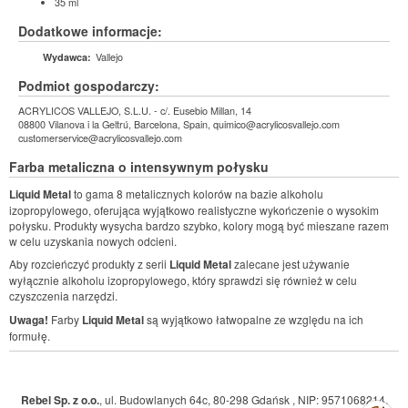
35 ml
Dodatkowe informacje:
Vallejo
Wydawca:
Podmiot gospodarczy:
ACRYLICOS VALLEJO, S.L.U. - c/. Eusebio Millan, 14
08800 Vilanova i la Geltrú, Barcelona, Spain, quimico@acrylicosvallejo.com
customerservice@acrylicosvallejo.com
Farba metaliczna o intensywnym połysku
Liquid Metal
to gama 8 metalicznych kolorów na bazie alkoholu
izopropylowego, oferująca wyjątkowo realistyczne wykończenie o wysokim
połysku. Produkty wysycha bardzo szybko, kolory mogą być mieszane razem
w celu uzyskania nowych odcieni.
Aby rozcieńczyć produkty z serii
Liquid Metal
zalecane jest używanie
wyłącznie alkoholu izopropylowego, który sprawdzi się również w celu
czyszczenia narzędzi.
Uwaga!
Farby
Liquid Metal
są wyjątkowo łatwopalne ze względu na ich
formułę.
Rebel Sp. z o.o.
,
ul. Budowlanych 64c, 80-298 Gdańsk
,
NIP: 9571068214
,