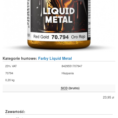
Kategorie hurtowe:
Farby Liquid Metal
23% VAT
8429551707947
70794
Hiszpania
0,20 kg
SCD
(brutto)
23,95
zł
Zawartość: