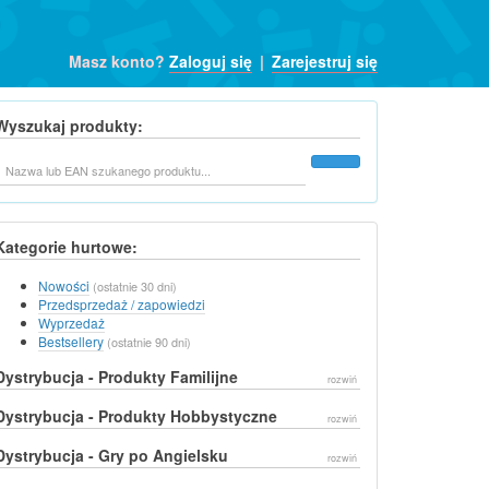
Masz konto?
Zaloguj się
|
Zarejestruj się
Wyszukaj produkty:
Szukaj
Kategorie hurtowe:
Nowości
(ostatnie 30 dni)
Przedsprzedaż / zapowiedzi
Wyprzedaż
Bestsellery
(ostatnie 90 dni)
Dystrybucja - Produkty Familijne
rozwiń
Dystrybucja - Produkty Hobbystyczne
rozwiń
Dystrybucja - Gry po Angielsku
rozwiń