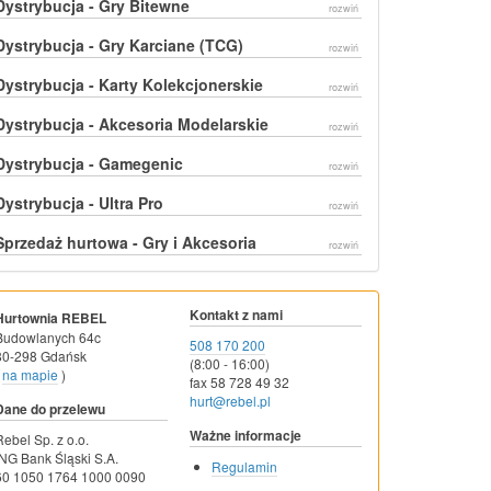
Dystrybucja - Gry Bitewne
rozwiń
Dystrybucja - Gry Karciane (TCG)
rozwiń
Dystrybucja - Karty Kolekcjonerskie
rozwiń
Dystrybucja - Akcesoria Modelarskie
rozwiń
Dystrybucja - Gamegenic
rozwiń
Dystrybucja - Ultra Pro
rozwiń
Sprzedaż hurtowa - Gry i Akcesoria
rozwiń
Kontakt z nami
Hurtownia REBEL
Budowlanych 64c
508 170 200
80-298 Gdańsk
(8:00 - 16:00)
na mapie
)
fax 58 728 49 32
hurt@rebel.pl
Dane do przelewu
Ważne informacje
Rebel Sp. z o.o.
ING Bank Śląski S.A.
Regulamin
60 1050 1764 1000 0090