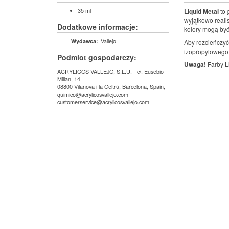
35 ml
Liquid Metal
to 
wyjątkowo reali
Dodatkowe informacje:
kolory mogą być
Vallejo
Wydawca:
Aby rozcieńczyć 
izopropylowego,
Podmiot gospodarczy:
Uwaga!
Farby
L
ACRYLICOS VALLEJO, S.L.U. - c/. Eusebio
Millan, 14
08800 Vilanova i la Geltrú, Barcelona, Spain,
quimico@acrylicosvallejo.com
customerservice@acrylicosvallejo.com