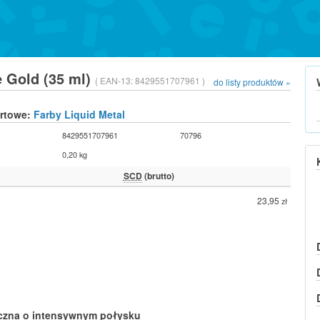
te Gold (35 ml)
( EAN-13:
8429551707961 )
do listy produktów »
urtowe:
Farby Liquid Metal
8429551707961
70796
0,20 kg
SCD
(brutto)
23,95
zł
iczna o intensywnym połysku