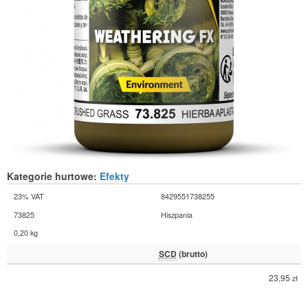
Kategorie hurtowe:
Efekty
23% VAT
8429551738255
73825
Hiszpania
0,20 kg
SCD
(brutto)
23,95
zł