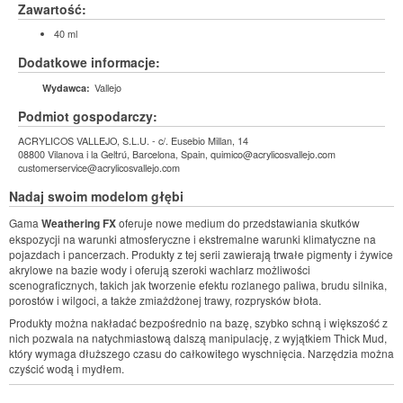
Zawartość:
40 ml
Dodatkowe informacje:
Vallejo
Wydawca:
Podmiot gospodarczy:
ACRYLICOS VALLEJO, S.L.U. - c/. Eusebio Millan, 14
08800 Vilanova i la Geltrú, Barcelona, Spain, quimico@acrylicosvallejo.com
customerservice@acrylicosvallejo.com
Nadaj swoim modelom głębi
Gama
Weathering FX
oferuje nowe medium do przedstawiania skutków
ekspozycji na warunki atmosferyczne i ekstremalne warunki klimatyczne na
pojazdach i pancerzach. Produkty z tej serii zawierają trwałe pigmenty i żywice
akrylowe na bazie wody i oferują szeroki wachlarz możliwości
scenograficznych, takich jak tworzenie efektu rozlanego paliwa, brudu silnika,
porostów i wilgoci, a także zmiażdżonej trawy, rozprysków błota.
Produkty można nakładać bezpośrednio na bazę, szybko schną i większość z
nich pozwala na natychmiastową dalszą manipulację, z wyjątkiem Thick Mud,
który wymaga dłuższego czasu do całkowitego wyschnięcia. Narzędzia można
czyścić wodą i mydłem.