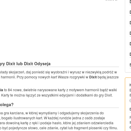
ry Dixit lub Dixit Odyseja
łady skojarzeń, daj ponieść się wyobraźni i wyrusz w niezwykłą podróż w
 harmonii. Przy pomocy nowych kart Wasze rozgrywki w
Dixit
będą jeszcze
ia
to 84 nowe, świetnie narysowane karty z motywem harmonii bądź walki
. Karty te można łączyć ze wszystkimi edycjami i dodatkami do gry Dixit.
(
polega?
yjna gra karciana, w której wymyślamy i odgadujemy skojarzenia do
 bogato ilustrowanych kart. W każdej rundzie jedna z osób zostaje
ra dowolną kartę z ręki i podaje hasło, które jej zdaniem odzwierciedla
 być pojedyncze słowo, całe zdanie, cytat lub fragment piosenki czy filmu.