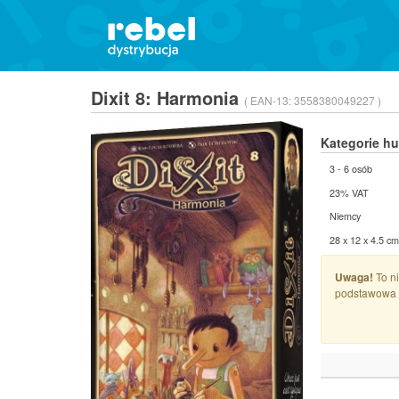
Dixit 8: Harmonia
( EAN-13:
3558380049227 )
Kategorie h
3 - 6 osób
23% VAT
Niemcy
28 x 12 x 4.5 cm
Uwaga!
To ni
podstawowa 