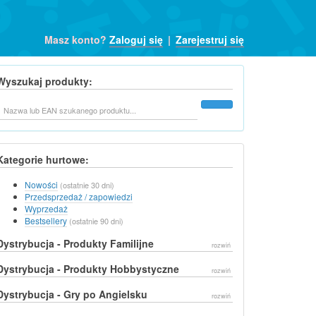
Masz konto?
Zaloguj się
|
Zarejestruj się
Wyszukaj produkty:
Szukaj
Kategorie hurtowe:
Nowości
(ostatnie 30 dni)
Przedsprzedaż / zapowiedzi
Wyprzedaż
Bestsellery
(ostatnie 90 dni)
Dystrybucja - Produkty Familijne
rozwiń
Dystrybucja - Produkty Hobbystyczne
rozwiń
Dystrybucja - Gry po Angielsku
rozwiń