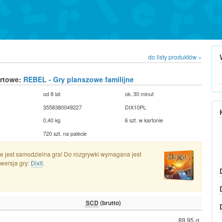
do listy produktów »
urtowe:
REBEL - Gry planszowe familijne
od 8 lat
ok. 30 minut
3558380049227
DIX10PL
0,40 kg
6 szt. w kartonie
720 szt. na palecie
e jest samodzielna gra! Do rozgrywki wymagana jest
wersja gry:
Dixit
.
SCD
(brutto)
89,95
zł