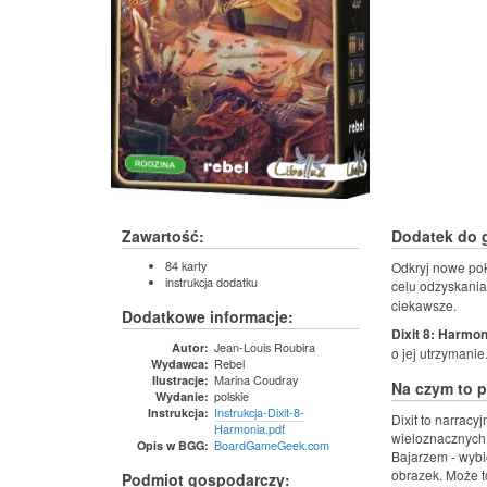
Zawartość:
Dodatek do g
84 karty
Odkryj nowe pok
instrukcja dodatku
celu odzyskania
ciekawsze.
Dodatkowe informacje:
Dixit 8: Harmon
Jean-Louis Roubira
Autor:
o jej utrzymanie
Rebel
Wydawca:
Marina Coudray
Ilustracje:
Na czym to 
polskie
Wydanie:
Instrukcja-Dixit-8-
Instrukcja:
Dixit to narrac
Harmonia.pdf
wieloznacznych,
BoardGameGeek.com
Opis w BGG:
Bajarzem - wybie
obrazek. Może to
Podmiot gospodarczy: