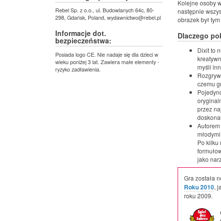
Kolejne osoby w
Rebel Sp. z o.o., ul. Budowlanych 64c, 80-
następnie wszys
298, Gdańsk, Poland, wydawnictwo@rebel.pl
obrazek był tym
Informacje dot.
Dlaczego po
bezpieczeństwa:
Dixit to
Posiada logo CE. Nie nadaje się dla dzieci w
kreatywn
wieku poniżej 3 lat. Zawiera małe elementy -
myśli in
ryzyko zadławienia.
Rozgrywk
czemu gr
Pojedync
oryginal
przez na
doskona
Autorem 
młodymi 
Po kilku
formułow
jako nar
Gra została 
Roku 2010
, 
roku 2009.