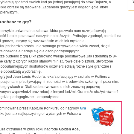
ybierają spośród swoich kart po jednej pasującej do słów Bajarza, a
tkie obrazki są tasowane. Zadaniem graczy jest odgadnięcie, który
 pierwszym.
kochasz tę grę?
 niezwykle uniwersalna zabawa, która pozwala nam rozwijać swoją
ość i lepiej poznawać naszych najbliższych. Próbując zgadnąć, co mieli na
ni gracze, uczymy się wczuwać się w ich tok myślenia.
a jest bardzo prosta i nie wymaga przyswajania wielu zasad, dzięki
a doskonale nadaje się dla osób początkujących.
ze pudełko z grą Dixit (zarówno wersje podstawowe, jak i dodatki) to 84
ne karty, z których każda stanowi miniaturowe dzieło sztuki. Stworzone
jpopularniejszych ilustratorów odzwierciedlają różne style graficzne i
le pobudzają wyobraźnię.
gry jest Jean Louis Roubira, lekarz pracujący w szpitalu w Poitiers z
pacjentami przeżywającymi trudności w środowisku szkolnym i poza nim.
 rozgrywkach w Dixit zaobserwowano u nich znaczną poprawę
anych wypowiedzi oraz relacji z innymi ludźmi. Gra może służyć również
zędzie pedagogiczne i terapeutyczne.
nominowana przez Kapitułę Konkursu do nagrody
Gra
jako jedna z najlepszych gier wydanych w Polsce w
Gra otrzymała w 2009 roku nagrodę
Golden Ace,