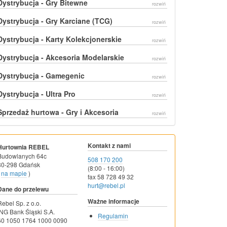
Dystrybucja - Gry Bitewne
rozwiń
Dystrybucja - Gry Karciane (TCG)
rozwiń
Dystrybucja - Karty Kolekcjonerskie
rozwiń
Dystrybucja - Akcesoria Modelarskie
rozwiń
Dystrybucja - Gamegenic
rozwiń
Dystrybucja - Ultra Pro
rozwiń
Sprzedaż hurtowa - Gry i Akcesoria
rozwiń
Kontakt z nami
Hurtownia REBEL
Budowlanych 64c
508 170 200
80-298 Gdańsk
(8:00 - 16:00)
na mapie
)
fax 58 728 49 32
hurt@rebel.pl
Dane do przelewu
Ważne informacje
Rebel Sp. z o.o.
ING Bank Śląski S.A.
Regulamin
60 1050 1764 1000 0090