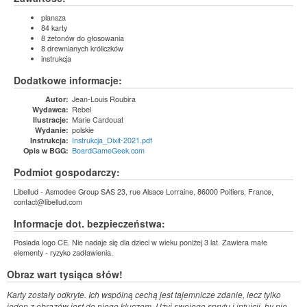
plansza
84 karty
8 żetonów do głosowania
8 drewnianych króliczków
instrukcja
Dodatkowe informacje:
Jean-Louis Roubira
Autor:
Rebel
Wydawca:
Marie Cardouat
Ilustracje:
polskie
Wydanie:
Instrukcja_Dixit-2021.pdf
Instrukcja:
BoardGameGeek.com
Opis w BGG:
Podmiot gospodarczy:
Libellud - Asmodee Group SAS 23, rue Alsace Lorraine, 86000 Poitiers, France,
contact@libellud.com
Informacje dot. bezpieczeństwa:
Posiada logo CE. Nie nadaje się dla dzieci w wieku poniżej 3 lat. Zawiera małe
elementy - ryzyko zadławienia.
Obraz wart tysiąca słów!
Karty zostały odkryte. Ich wspólną cechą jest tajemnicze zdanie, lecz tylko
jeden z obrazów jest do niego kluczem. Użyj swojego sprytu i intuicji, by nie