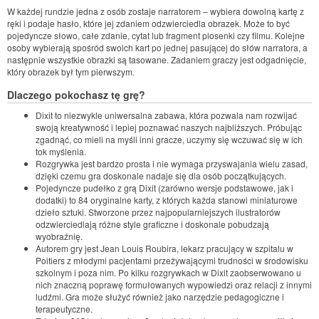
W każdej rundzie jedna z osób zostaje narratorem – wybiera dowolną kartę z
ręki i podaje hasło, które jej zdaniem odzwierciedla obrazek. Może to być
pojedyncze słowo, całe zdanie, cytat lub fragment piosenki czy filmu. Kolejne
osoby wybierają spośród swoich kart po jednej pasującej do słów narratora, a
następnie wszystkie obrazki są tasowane. Zadaniem graczy jest odgadnięcie,
który obrazek był tym pierwszym.
Dlaczego pokochasz tę grę?
Dixit to niezwykle uniwersalna zabawa, która pozwala nam rozwijać
swoją kreatywność i lepiej poznawać naszych najbliższych. Próbując
zgadnąć, co mieli na myśli inni gracze, uczymy się wczuwać się w ich
tok myślenia.
Rozgrywka jest bardzo prosta i nie wymaga przyswajania wielu zasad,
dzięki czemu gra doskonale nadaje się dla osób początkujących.
Pojedyncze pudełko z grą Dixit (zarówno wersje podstawowe, jak i
dodatki) to 84 oryginalne karty, z których każda stanowi miniaturowe
dzieło sztuki. Stworzone przez najpopularniejszych ilustratorów
odzwierciedlają różne style graficzne i doskonale pobudzają
wyobraźnię.
Autorem gry jest Jean Louis Roubira, lekarz pracujący w szpitalu w
Poitiers z młodymi pacjentami przeżywającymi trudności w środowisku
szkolnym i poza nim. Po kilku rozgrywkach w Dixit zaobserwowano u
nich znaczną poprawę formułowanych wypowiedzi oraz relacji z innymi
ludźmi. Gra może służyć również jako narzędzie pedagogiczne i
terapeutyczne.