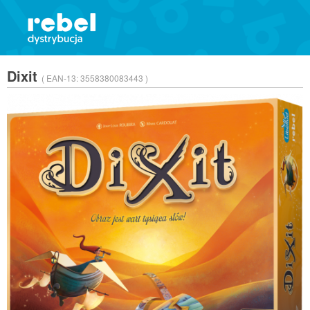
Dixit
( EAN-13:
3558380083443 )