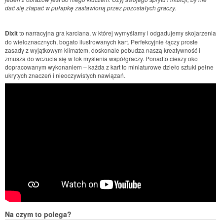
dać się złapać w pułapkę zastawioną przez pozostałych graczy.
Dixit
to narracyjna gra karciana, w której wymyślamy i odgadujemy skojarzenia
do wieloznacznych, bogato ilustrowanych kart. Perfekcyjnie łączy proste
zasady z wyjątkowym klimatem, doskonale pobudza naszą kreatywność i
zmusza do wczucia się w tok myślenia współgraczy. Ponadto cieszy oko
dopracowanym wykonaniem – każda z kart to miniaturowe dzieło sztuki pełne
ukrytych znaczeń i nieoczywistych nawiązań.
Na czym to polega?