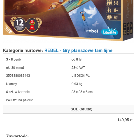
Kategorie hurtowe:
REBEL - Gry planszowe familijne
3 - 8 osób
od 8 lat
ok. 30 minut
23% VAT
3558380083443
LIBDIX01PL
Niemcy
0,93 kg
6 szt. w kartonie
28 x 28 x 6 cm
240 szt. na palecie
SCD
(brutto)
149,95
zł
Zawartość: