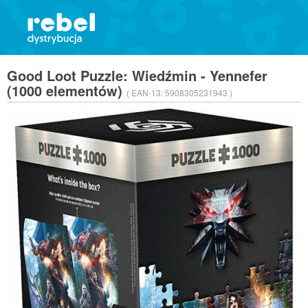
Good Loot Puzzle: Wiedźmin - Yennefer
(1000 elementów)
( EAN-13:
5908305231943 )