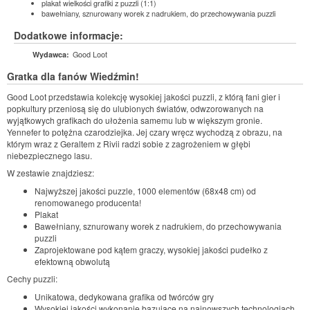
plakat wielkości grafiki z puzzli (1:1)
bawełniany, sznurowany worek z nadrukiem, do przechowywania puzzli
Dodatkowe informacje:
Good Loot
Wydawca:
Gratka dla fanów Wiedźmin!
Good Loot przedstawia kolekcję wysokiej jakości puzzli, z którą fani gier i
popkultury przeniosą się do ulubionych światów, odwzorowanych na
wyjątkowych grafikach do ułożenia samemu lub w większym gronie.
Yennefer to potężna czarodziejka. Jej czary wręcz wychodzą z obrazu, na
którym wraz z Geraltem z Rivii radzi sobie z zagrożeniem w głębi
niebezpiecznego lasu.
W zestawie znajdziesz:
Najwyższej jakości puzzle, 1000 elementów (68x48 cm) od
renomowanego producenta!
Plakat
Bawełniany, sznurowany worek z nadrukiem, do przechowywania
puzzli
Zaprojektowane pod kątem graczy, wysokiej jakości pudełko z
efektowną obwolutą
Cechy puzzli:
Unikatowa, dedykowana grafika od twórców gry
Wysokiej jakości wykonanie bazujące na najnowszych technologiach