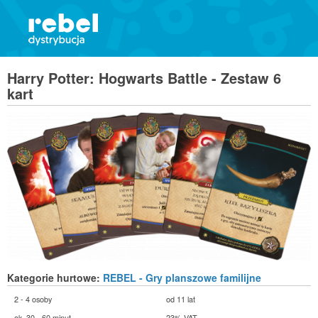
Harry Potter: Hogwarts Battle - Zestaw 6
kart
Kategorie hurtowe:
REBEL - Gry planszowe familijne
2 - 4 osoby
od 11 lat
ok. 30 - 60 minut
23% VAT