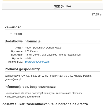
SCD
(brutto)
17,95
zł
Zawartość:
15 kart
Dodatkowe informacje:
Robert Dougherty, Darwin Kastle
Autor:
IUVI Games
Wydawca:
Randy Delven, Vito Gesualdi, Antonis Papantoniou
Ilustracje:
polskie
Wydanie:
BoardGameGeek.com
Opis w BGG:
Podmiot gospodarczy:
Wydawnictwo IUVI Sp. z o.o. Sp. J., ul. Półłanki 12C, 30-740, Kraków, Poland,
games@iuvi.pl
Informacje dot. bezpieczeństwa:
Przeznaczone dla dzieci powyżej 3 roku życia, zawiera małe elementy.
Niebezpieczeństwo zadławienia!
Zestaw 15 kart zastępujących talię personalną gracza