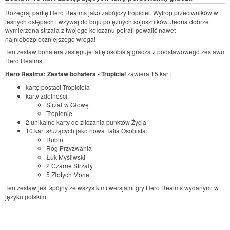
Rozegraj partię Hero Realms jako zabójczy tropiciel. Wytrop przeciwników w
leśnych ostępach i wzywaj do boju potężnych sojuszników. Jedna dobrze
wymierzona strzała z twojego kołczanu potrafi powalić nawet
najniebezpieczniejszego wroga!
Ten zestaw bohatera zastępuje talię osobistą gracza z podstawowego zestawu
Hero Realms.
Hero Realms: Zestaw bohatera - Tropiciel
zawiera 15 kart:
kartę postaci Tropiciela
karty zdolności:
Strzał w Głowę
Tropienie
2 unikalne karty do zliczania punktów Życia
10 kart służących jako nowa Talia Osobista:
Rubin
Róg Przyzwania
Łuk Myśliwski
2 Czarne Strzały
5 Złotych Monet
Ten zestaw jest spójny ze wszystkimi wersjami gry Hero Realms wydanymi w
języku polskim.