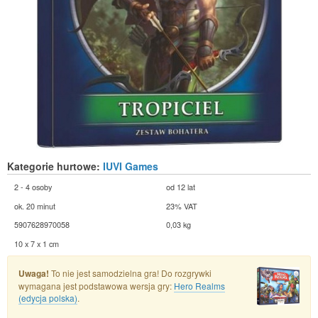
Kategorie hurtowe:
IUVI Games
2 - 4 osoby
od 12 lat
ok. 20 minut
23% VAT
5907628970058
0,03 kg
10 x 7 x 1 cm
Uwaga!
To nie jest samodzielna gra! Do rozgrywki
wymagana jest podstawowa wersja gry:
Hero Realms
(edycja polska)
.