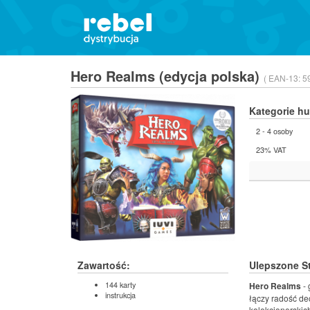
Hero Realms (edycja polska)
( EAN-13:
5
Kategorie h
2 - 4 osoby
23% VAT
Zawartość:
Ulepszone St
144 karty
Hero Realms
- 
instrukcja
łączy radość de
kolekcjonerskic