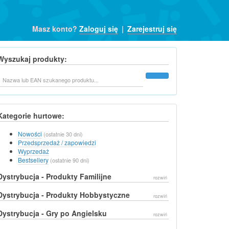
Masz konto?
Zaloguj się
|
Zarejestruj się
Wyszukaj produkty:
Szukaj
Kategorie hurtowe:
Nowości
(ostatnie 30 dni)
Przedsprzedaż / zapowiedzi
Wyprzedaż
Bestsellery
(ostatnie 90 dni)
Dystrybucja - Produkty Familijne
rozwiń
Dystrybucja - Produkty Hobbystyczne
rozwiń
Dystrybucja - Gry po Angielsku
rozwiń