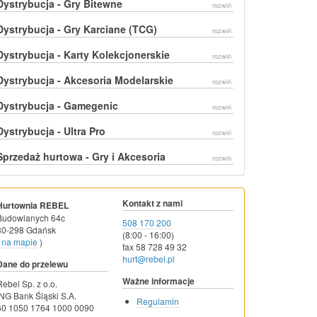
Dystrybucja - Gry Bitewne
rozwiń
Dystrybucja - Gry Karciane (TCG)
rozwiń
Dystrybucja - Karty Kolekcjonerskie
rozwiń
Dystrybucja - Akcesoria Modelarskie
rozwiń
Dystrybucja - Gamegenic
rozwiń
Dystrybucja - Ultra Pro
rozwiń
Sprzedaż hurtowa - Gry i Akcesoria
rozwiń
Kontakt z nami
Hurtownia REBEL
Budowlanych 64c
508 170 200
80-298 Gdańsk
(8:00 - 16:00)
na mapie
)
fax 58 728 49 32
hurt@rebel.pl
Dane do przelewu
Ważne informacje
Rebel Sp. z o.o.
ING Bank Śląski S.A.
Regulamin
60 1050 1764 1000 0090