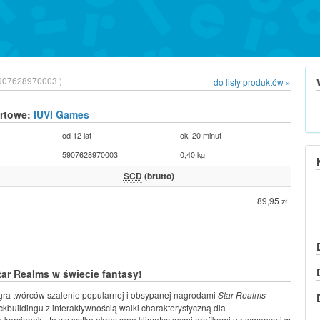
907628970003 )
do listy produktów »
urtowe:
IUVI Games
od 12 lat
ok. 20 minut
5907628970003
0,40 kg
SCD
(brutto)
89,95
zł
ar Realms w świecie fantasy!
gra twórców szalenie popularnej i obsypanej nagrodami
Star Realms
-
ckbuildingu z interaktywnością walki charakterystyczną dla
h karcianek - to wszystko okraszone klimatycznymi grafikami utrzymanymi w