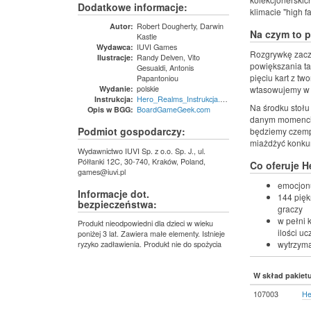
Dodatkowe informacje:
klimacie "high f
Robert Dougherty, Darwin
Autor:
Na czym to 
Kastle
IUVI Games
Wydawca:
Rozgrywkę zaczy
Randy Delven, Vito
Ilustracje:
powiększania ta
Gesualdi, Antonis
pięciu kart z tw
Papantoniou
polskie
Wydanie:
wtasowujemy w ta
Hero_Realms_Instrukcja.pdf.pdf
Instrukcja:
Na środku stołu 
BoardGameGeek.com
Opis w BGG:
danym momencie 
Podmiot gospodarczy:
będziemy czempi
miażdżyć konkur
Wydawnictwo IUVI Sp. z o.o. Sp. J., ul.
Półłanki 12C, 30-740, Kraków, Poland,
Co oferuje 
games@iuvi.pl
emocjonu
Informacje dot.
144 piękn
bezpieczeństwa:
graczy
w pełni 
Produkt nieodpowiedni dla dzieci w wieku
ilości uc
poniżej 3 lat. Zawiera małe elementy. Istnieje
ryzyko zadławienia. Produkt nie do spożycia
wytrzyma
W skład pakiet
107003
He