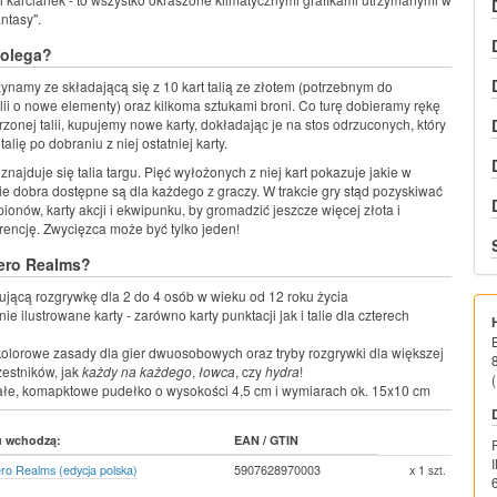
antasy".
polega?
namy ze składającą się z 10 kart talią ze złotem (potrzebnym do
lii o nowe elementy) oraz kilkoma sztukami broni. Co turę dobieramy rękę
orzonej talii, kupujemy nowe karty, dokładając je na stos odrzuconych, który
lię po dobraniu z niej ostatniej karty.
znajduje się talia targu. Pięć wyłożonych z niej kart pokazuje jakie w
dobra dostępne są dla każdego z graczy. W trakcie gry stąd pozyskiwać
onów, karty akcji i ekwipunku, by gromadzić jeszcze więcej złota i
encję. Zwycięzca może być tylko jeden!
Hero Realms?
jącą rozgrywkę dla 2 do 4 osób w wieku od 12 roku życia
ie ilustrowane karty - zarówno karty punktacji jak i talie dla czterech
kolorowe zasady dla gier dwuosobowych oraz tryby rozgrywki dla większej
zestników, jak
każdy na każdego
,
łowca
, czy
hydra
!
(
łe, komapktowe pudełko o wysokości 4,5 cm i wymiarach ok. 15x10 cm
u wchodzą:
EAN / GTIN
ro Realms (edycja polska)
5907628970003
x 1
szt.