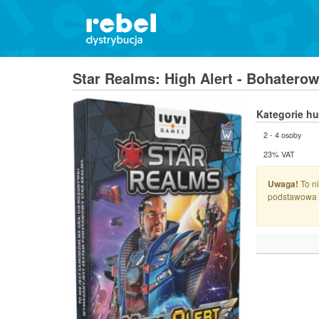
Star Realms: High Alert - Bohatero
Kategorie h
2 - 4 osoby
23% VAT
Uwaga!
To ni
podstawowa 