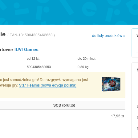
wie
( EAN-13:
5904305462653 )
do listy produktów »
urtowe:
IUVI Games
od 12 lat
ok. 20 minut
5904305462653
0,30 kg
e jest samodzielna gra! Do rozgrywki wymagana jest
wersja gry:
Star Realms (nowa edycja polska)
.
SCD
(brutto)
17,95
zł