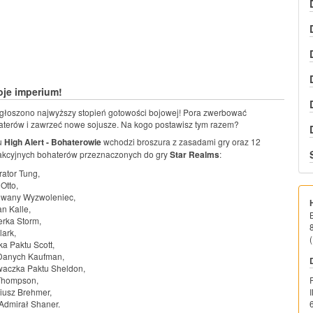
oje imperium!
głoszono najwyższy stopień gotowości bojowej! Pora zwerbować
terów i zawrzeć nowe sojusze. Na kogo postawisz tym razem?
u
High Alert - Bohaterowie
wchodzi broszura z zasadami gry oraz 12
rakcyjnych bohaterów przeznaczonych do gry
Star Realms
:
rator Tung,
Otto,
owany Wyzwoleniec,
an Kalle,
erka Storm,
lark,
(
ka Paktu Scott,
Danych Kaufman,
waczka Paktu Sheldon,
 Thompson,
iusz Brehmer,
Admirał Shaner.