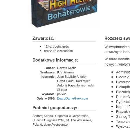
Zawartość:
Rozszerz sw
12 kart bohaterów
W kwadrancie o
broszura z zasadami
odważnych boha
W skład dodatk
Dodatkowe informacje:
nowych, wielof
Darwin Kastle
Autor:
Administ
IUVI Games
Wydawca:
Jean Baptiste Andrier,
Biodroid 
Ilustracje:
David Gaillet, Kurt Miller,
Bioform
Antonis Papantoniou, Indah
Biokapit
Siregar
Biożołni
polskie
Wydanie:
Doktor C
BoardGameGeek.com
Opis w BGG:
Dyrektor
Kapłan 
Podmiot gospodarczy:
Poszuki
Andrzej Karlicki, Copernicus Corporation,
Strateg
ul. Jana Długosza 2/16, 01-174 Warszawa,
Templa-r
Poland, sklep@copcorp.pl
Wysoka 