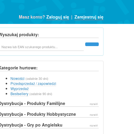
Masz konto?
Zaloguj się
|
Zarejestruj się
Wyszukaj produkty:
Szukaj
Kategorie hurtowe:
Nowości
(ostatnie 30 dni)
Przedsprzedaż / zapowiedzi
Wyprzedaż
Bestsellery
(ostatnie 90 dni)
Dystrybucja - Produkty Familijne
rozwiń
Dystrybucja - Produkty Hobbystyczne
rozwiń
Dystrybucja - Gry po Angielsku
rozwiń