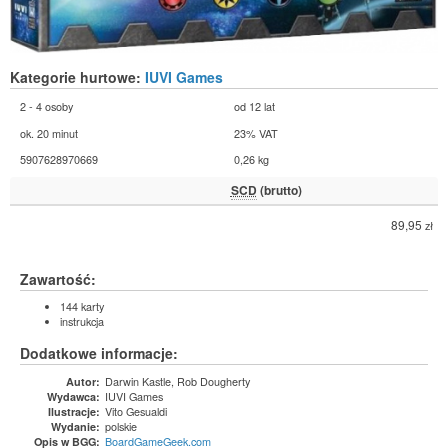
Kategorie hurtowe:
IUVI Games
2 - 4 osoby
od 12 lat
ok. 20 minut
23% VAT
5907628970669
0,26 kg
SCD
(brutto)
89,95
zł
Zawartość:
144 karty
instrukcja
Dodatkowe informacje:
Darwin Kastle, Rob Dougherty
Autor:
IUVI Games
Wydawca:
Vito Gesualdi
Ilustracje:
polskie
Wydanie:
BoardGameGeek.com
Opis w BGG: