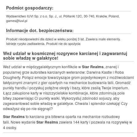
Podmiot gospodarczy:
Wydawnictwo IUVI Sp. z o.o. Sp. J., ul. Półłanki 12C, 30-740, Kraków, Poland,
games@iuvi.pl
Informacje dot. bezpieczeństwa:
Produkt nieodpowiedni dla dzieci w wieku poniżej 3 lat. Zawiera małe elementy.
Istnieje ryzyko zadławienia. Produkt nie do spożycia
Weź udział w kosmicznej rozgrywce karcianej i zagwarantuj
sobie władzę w galaktyce!
Weź udział w międzygalaktycznym konflikcie w
Star Realms
, znanej i
popularnej grze autorstwa karcianych weteranów: Darwina Kastle i Roba
Dougherty. Połącz emocje towarzyszące grom pojedynkowym z możliwościami
taktycznymi znanymi z gier opartych na mechanice budowania talii. Gromadź
punkty handlu i pozyskuj potężne okręty i bazy, które zasilą Twoje imperium.
Łącz zakupione karty w niszczycielskie kombinacje, które zdominują pole
bitwy zapewniając Ci punkty walki. Wykorzystuj zdolności sojuszy, aby
zagwarantować sobie władzę w galaktyce. Chwała i splendor czekają! Czy
odważysz się po nie sięgnąć?
Star Realms
to karciana gra bitewna oparta na mechanice rozbudowy
talii. Nowe wydanie
Star Realms
zawiera 144 karty i pozwala na rozgrywkę w
4 osoby.