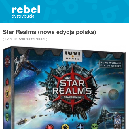
Star Realms (nowa edycja polska)
( EAN-13:
5907628970669 )