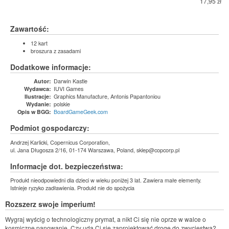
17,95
zł
Zawartość:
12 kart
broszura z zasadami
Dodatkowe informacje:
Darwin Kastle
Autor:
IUVI Games
Wydawca:
Graphics Manufacture, Antonis Papantoniou
Ilustracje:
polskie
Wydanie:
BoardGameGeek.com
Opis w BGG:
Podmiot gospodarczy:
Andrzej Karlicki, Copernicus Corporation,
ul. Jana Długosza 2/16, 01-174 Warszawa, Poland, sklep@copcorp.pl
Informacje dot. bezpieczeństwa:
Produkt nieodpowiedni dla dzieci w wieku poniżej 3 lat. Zawiera małe elementy.
Istnieje ryzyko zadławienia. Produkt nie do spożycia
Rozszerz swoje imperium!
Wygraj wyścig o technologiczny prymat, a nikt Ci się nie oprze w walce o
kosmiczne panowanie. Czy uda Ci się zaprojektować drogę do zwycięstwa?