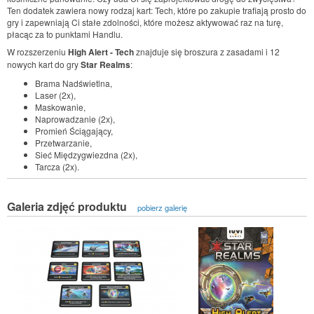
Ten dodatek zawiera nowy rodzaj kart: Tech, które po zakupie trafiają prosto do
gry i zapewniają Ci stałe zdolności, które możesz aktywować raz na turę,
płacąc za to punktami Handlu.
W rozszerzeniu
High Alert - Tech
znajduje się broszura z zasadami i 12
nowych kart do gry
Star Realms
:
Brama Nadświetlna,
Laser (2x),
Maskowanie,
Naprowadzanie (2x),
Promień Ściągający,
Przetwarzanie,
Sieć Międzygwiezdna (2x),
Tarcza (2x).
Galeria zdjęć produktu
pobierz galerię