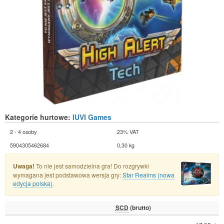
Kategorie hurtowe:
IUVI Games
2 - 4 osoby
23% VAT
5904305462684
0,30 kg
Uwaga!
To nie jest samodzielna gra! Do rozgrywki
wymagana jest podstawowa wersja gry:
Star Realms (nowa
edycja polska)
.
SCD
(brutto)