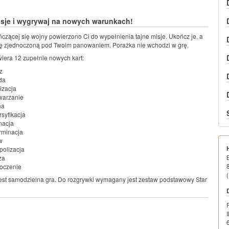
isje i wygrywaj na nowych warunkach!
czącej się wojny powierzono Ci do wypełnie­nia tajne misje. Ukończ je, a
kę zjednoczoną pod Twoim panowaniem. Porażka nie wchodzi w grę.
iera 12 zupełnie nowych kart:
z
da
izacja
warzanie
na
syfikacja
nacja
rminacja
w
olizacja
za
oczenie
(
jest samodzielna gra. Do rozgrywki wymagany jest zestaw podstawowy Star