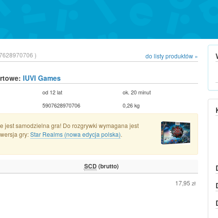
7628970706 )
do listy produktów »
urtowe:
IUVI Games
od 12 lat
ok. 20 minut
5907628970706
0,26 kg
e jest samodzielna gra! Do rozgrywki wymagana jest
wersja gry:
Star Realms (nowa edycja polska)
.
SCD
(brutto)
17,95
zł