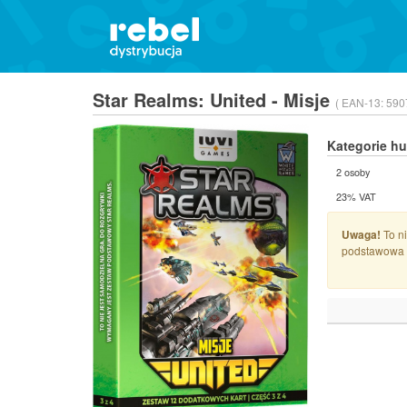
Star Realms: United - Misje
( EAN-13:
590
Kategorie h
2 osoby
23% VAT
Uwaga!
To ni
podstawowa 