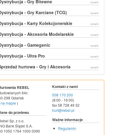
Dystrybucja - Gry Bitewne
rozwiń
Dystrybucja - Gry Karciane (TCG)
rozwiń
Dystrybucja - Karty Kolekcjonerskie
rozwiń
Dystrybucja - Akcesoria Modelarskie
rozwiń
Dystrybucja - Gamegenic
rozwiń
Dystrybucja - Ultra Pro
rozwiń
Sprzedaż hurtowa - Gry i Akcesoria
rozwiń
Kontakt z nami
Hurtownia REBEL
Budowlanych 64c
508 170 200
80-298 Gdańsk
(8:00 - 16:00)
na mapie
)
fax 58 728 49 32
hurt@rebel.pl
Dane do przelewu
Ważne informacje
Rebel Sp. z o.o.
ING Bank Śląski S.A.
Regulamin
60 1050 1764 1000 0090