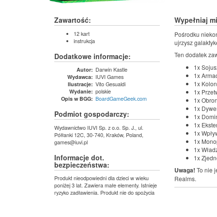
Zawartość:
Wypełniaj m
12 kart
Pośrodku niekoń
instrukcja
ujrzysz galakty
Ten dodatek zaw
Dodatkowe informacje:
1x Sojus
Darwin Kastle
Autor:
1x Arma
IUVI Games
Wydawca:
1x Kolon
Vito Gesualdi
Ilustracje:
polskie
1x Przet
Wydanie:
BoardGameGeek.com
Opis w BGG:
1x Obro
1x Dywer
Podmiot gospodarczy:
1x Domi
1x Ekste
Wydawnictwo IUVI Sp. z o.o. Sp. J., ul.
1x Wpły
Półłanki 12C, 30-740, Kraków, Poland,
1x Monop
games@iuvi.pl
1x Wład
Informacje dot.
1x Zjedn
bezpieczeństwa:
Uwaga!
To nie 
Produkt nieodpowiedni dla dzieci w wieku
Realms.
poniżej 3 lat. Zawiera małe elementy. Istnieje
ryzyko zadławienia. Produkt nie do spożycia