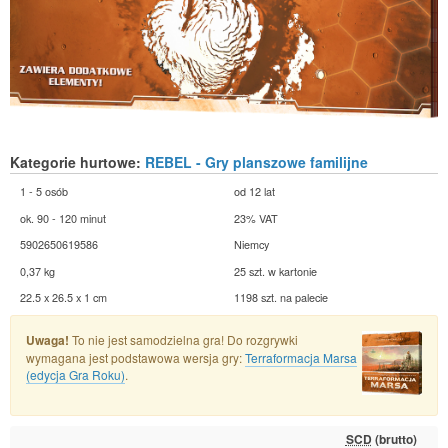
Kategorie hurtowe:
REBEL - Gry planszowe familijne
1 - 5 osób
od 12 lat
ok. 90 - 120 minut
23% VAT
5902650619586
Niemcy
0,37 kg
25 szt. w kartonie
22.5 x 26.5 x 1 cm
1198 szt. na palecie
Uwaga!
To nie jest samodzielna gra! Do rozgrywki
wymagana jest podstawowa wersja gry:
Terraformacja Marsa
(edycja Gra Roku)
.
SCD
(brutto)