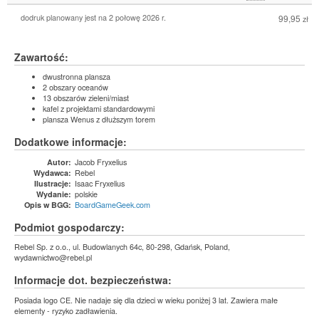
dodruk planowany jest na 2 połowę 2026 r.
99,95
zł
Zawartość:
dwustronna plansza
2 obszary oceanów
13 obszarów zieleni/miast
kafel z projektami standardowymi
plansza Wenus z dłuższym torem
Dodatkowe informacje:
Jacob Fryxelius
Autor:
Rebel
Wydawca:
Isaac Fryxelius
Ilustracje:
polskie
Wydanie:
BoardGameGeek.com
Opis w BGG:
Podmiot gospodarczy:
Rebel Sp. z o.o., ul. Budowlanych 64c, 80-298, Gdańsk, Poland,
wydawnictwo@rebel.pl
Informacje dot. bezpieczeństwa:
Posiada logo CE. Nie nadaje się dla dzieci w wieku poniżej 3 lat. Zawiera małe
elementy - ryzyko zadławienia.