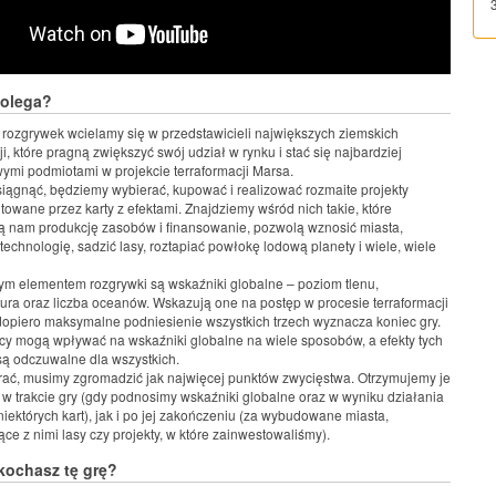
polega?
rozgrywek wcielamy się w przedstawicieli największych ziemskich
i, które pragną zwiększyć swój udział w rynku i stać się najbardziej
mi podmiotami w projekcie terraformacji Marsa.
siągnąć, będziemy wybierać, kupować i realizować rozmaite projekty
towane przez karty z efektami. Znajdziemy wśród nich takie, które
 nam produkcję zasobów i finansowanie, pozwolą wznosić miasta,
 technologię, sadzić lasy, roztapiać powłokę lodową planety i wiele, wiele
m elementem rozgrywki są wskaźniki globalne – poziom tlenu,
ura oraz liczba oceanów. Wskazują one na postęp w procesie terraformacji
dopiero maksymalne podniesienie wszystkich trzech wyznacza koniec gry.
cy mogą wpływać na wskaźniki globalne na wiele sposobów, a efekty tych
są odczuwalne dla wszystkich.
ać, musimy zgromadzić jak najwięcej punktów zwycięstwa. Otrzymujemy je
w trakcie gry (gdy podnosimy wskaźniki globalne oraz w wyniku działania
niektórych kart), jak i po jej zakończeniu (za wybudowane miasta,
ące z nimi lasy czy projekty, w które zainwestowaliśmy).
kochasz tę grę?