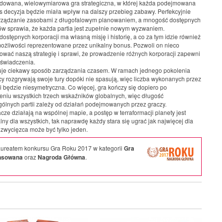
dowana, wielowymiarowa gra strategiczna, w której każda podejmowana
s decyzja będzie miała wpływ na dalszy przebieg zabawy. Perfekcyjnie
arządzanie zasobami z długofalowym planowaniem, a mnogość dostępnych
w sprawia, że każda partia jest zupełnie nowym wyzwaniem.
dostępnych korporacji ma własną misję i historię, a co za tym idzie również
żliwości reprezentowane przez unikalny bonus. Pozwoli on nieco
ować naszą strategię i sprawi, że prowadzenie różnych korporacji zapewni
świadczenia.
uje ciekawy sposób zarządzania czasem. W ramach jednego pokolenia
cy rozgrywają swoje tury dopóki nie spasują, więc liczba wykonanych przez
ji będzie niesymetryczna. Co więcej, gra kończy się dopiero po
eniu wszystkich trzech wskaźników globalnych, więc długość
ólnych partii zależy od działań podejmowanych przez graczy.
cze działają na wspólnej mapie, a postęp w terraformacji planety jest
ny dla wszystkich, tak naprawdę każdy stara się ugrać jak najwięcej dla
a zwycięzca może być tylko jeden.
laureatem konkursu Gra Roku 2017 w kategorii
Gra
nsowana
oraz
Nagroda Główna
.