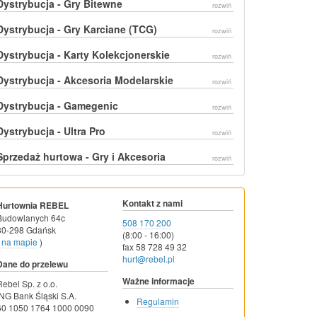
Dystrybucja - Gry Bitewne
rozwiń
Dystrybucja - Gry Karciane (TCG)
rozwiń
Dystrybucja - Karty Kolekcjonerskie
rozwiń
Dystrybucja - Akcesoria Modelarskie
rozwiń
Dystrybucja - Gamegenic
rozwiń
Dystrybucja - Ultra Pro
rozwiń
Sprzedaż hurtowa - Gry i Akcesoria
rozwiń
Kontakt z nami
Hurtownia REBEL
Budowlanych 64c
508 170 200
80-298 Gdańsk
(8:00 - 16:00)
na mapie
)
fax 58 728 49 32
hurt@rebel.pl
Dane do przelewu
Ważne informacje
Rebel Sp. z o.o.
ING Bank Śląski S.A.
Regulamin
60 1050 1764 1000 0090