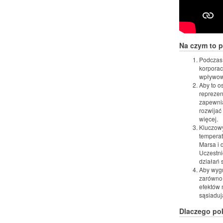
Na czym to 
Podczas 
korporacj
wpływowy
Aby to o
reprezen
zapewnią
rozwijać
więcej.
Kluczowy
temperat
Marsa i 
Uczestni
działań 
Aby wygr
zarówno 
efektów 
sąsiaduj
Dlaczego po