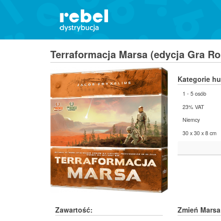
Terraformacja Marsa (edycja Gra R
Kategorie h
1 - 5 osób
23% VAT
Niemcy
30 x 30 x 8 cm
Zawartość:
Zmień Marsa 