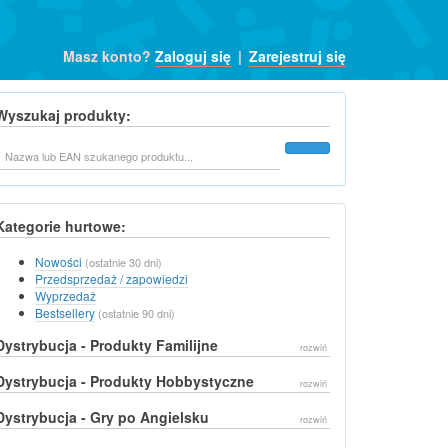
Masz konto?
Zaloguj się
|
Zarejestruj się
Wyszukaj produkty:
Szukaj
Kategorie hurtowe:
Nowości
(ostatnie 30 dni)
Przedsprzedaż / zapowiedzi
Wyprzedaż
Bestsellery
(ostatnie 90 dni)
Dystrybucja - Produkty Familijne
rozwiń
Dystrybucja - Produkty Hobbystyczne
rozwiń
Dystrybucja - Gry po Angielsku
rozwiń