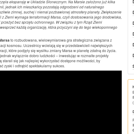
zęła ekspansję w Układzie Słonecznym. Na Marsie założono już kilka
onii, jednak ich mieszkańcy pozostają odgrodzeni od naturalnego
szliwie zimnej, suchej i niemal pozbawionej atmosfery planety. Zwiększenie
ji z Ziemi wymaga terraformacji Marsa, czyli dostosowania jego środowiska,
i przeżyć bez sprzętu ochronnego. W związku z tym Rząd Ziemi
wesprzeć każdą organizację, która przyczyni się do tego wiekopomnego
 Marsa
to rozbudowana, wielowymiarowa gra strategiczna związana z
acji kosmosu. Uczestnicy wcielają się w przedstawicieli największych
acji, które podjęły się wysiłku zmiany Marsa w planetę zdatną do życia.
 jednak wyłącznie dobro ludzkości – inwestując w rozmaite projekty
starali się jak najlepiej wykorzystać dostępne możliwości, by
 zyski i odtrąbić spektakularny sukces.
(