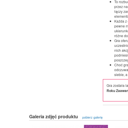
To rozbu
przez na
łączy z
elementó
Każda z 
pewne mo
ukierunk
różne do
Gra ofer
uczestni
nich akc
podniesi
poszczeg
Choć gra
odczuwal
siebie, 
Gra została 
Roku Zaawa
Galeria zdjęć produktu
pobierz galerię