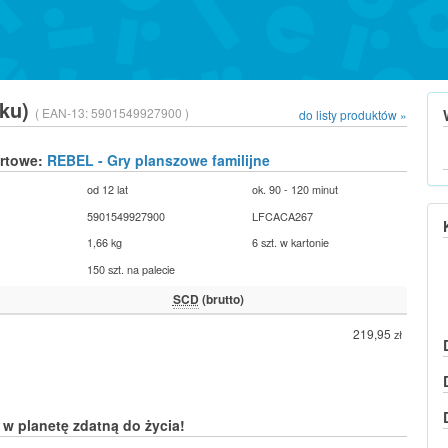
oku)
( EAN-13:
5901549927900 )
do listy produktów »
urtowe:
REBEL - Gry planszowe familijne
od 12 lat
ok. 90 - 120 minut
5901549927900
LFCACA267
1,66 kg
6 szt. w kartonie
150 szt. na palecie
SCD
(brutto)
219,95
zł
w planetę zdatną do życia!