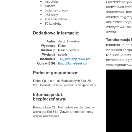
instrukcja
Ludzkość rozpoc
plansza
niewielkich kol
5 planszy graczy
środowiska stra
233 karty
odsetka imigrac
400 znaczników
aby ludzie mogl
80 kafelków
zdecydował się 
dzieła.
Dodatkowe informacje:
Terraformacja
Jacob Fryxelius
Autor:
tematem koloniz
Rebel
Wydawca:
ziemskich korpor
Isaac Fryxelius
Ilustracje:
polskie
Wydanie:
Nie kieruje nimi
TM_instrukcja www.pdf
Instrukcja:
biznesmeni będą 
BoardGameGeek.com
Opis w BGG:
zmaksymalizować
Podmiot gospodarczy:
Rebel Sp. z o.o., ul. Budowlanych 64c, 80-
298, Gdańsk, Poland, wydawnictwo@rebel.pl
Informacje dot.
bezpieczeństwa:
Posiada logo CE. Nie nadaje się dla dzieci w
wieku poniżej 3 lat. Zawiera małe elementy -
ryzyko zadławienia.