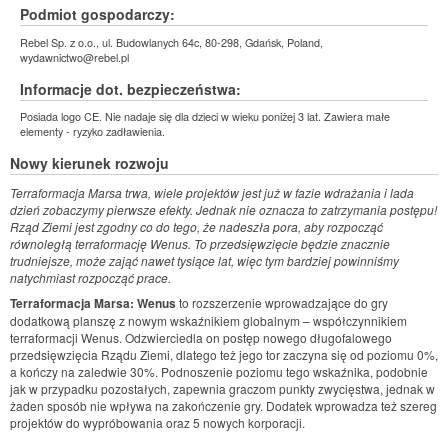
Podmiot gospodarczy:
Rebel Sp. z o.o., ul. Budowlanych 64c, 80-298, Gdańsk, Poland,
wydawnictwo@rebel.pl
Informacje dot. bezpieczeństwa:
Posiada logo CE. Nie nadaje się dla dzieci w wieku poniżej 3 lat. Zawiera małe
elementy - ryzyko zadławienia.
Nowy kierunek rozwoju
Terraformacja Marsa trwa, wiele projektów jest już w fazie wdrażania i lada
dzień zobaczymy pierwsze efekty. Jednak nie oznacza to zatrzymania postępu!
Rząd Ziemi jest zgodny co do tego, że nadeszła pora, aby rozpocząć
równoległą terraformację Wenus. To przedsięwzięcie będzie znacznie
trudniejsze, może zająć nawet tysiące lat, więc tym bardziej powinniśmy
natychmiast rozpocząć prace.
Terraformacja Marsa: Wenus
to rozszerzenie wprowadzające do gry
dodatkową planszę z nowym wskaźnikiem globalnym – współczynnikiem
terraformacji Wenus. Odzwierciedla on postęp nowego długofalowego
przedsięwzięcia Rządu Ziemi, dlatego też jego tor zaczyna się od poziomu 0%,
a kończy na zaledwie 30%. Podnoszenie poziomu tego wskaźnika, podobnie
jak w przypadku pozostałych, zapewnia graczom punkty zwycięstwa, jednak w
żaden sposób nie wpływa na zakończenie gry. Dodatek wprowadza też szereg
projektów do wypróbowania oraz 5 nowych korporacji.