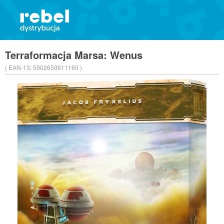
Terraformacja Marsa: Wenus
( EAN-13:
5902650611160 )