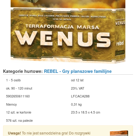
Kategorie hurtowe:
REBEL - Gry planszowe familijne
1 - 5 osób
od 12 lat
ok. 90 - 120 minut
23% VAT
5902650611160
LFCACA288
Niemcy
0,31 kg
12 szt. w kartonie
23.5 x 18.5 x 4.5 cm
576 szt. na palecie
Uwaga!
To nie jest samodzielna gra! Do rozgrywki