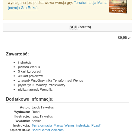
wymagana jest podstawowa wersja gry:
Terraformacja Marsa
(edycja Gra Roku)
.
SCD
(brutto)
89,95
zł
Zawartość:
instrukcja
plansza Wenus
5 kart korporacji
49 kart projektów
znacznik Współczynnika Terraformacji Wenus
płytka tytułu Władcy Przestworzy
płytka nagrody Wenufila
Dodatkowe informacje:
Jacob Fryxelius
Autor:
Rebel
Wydawca:
Isaac Fryxelius
Ilustracje:
polskie
Wydanie:
Terraformacja_Marsa_Wenus_instrukcja_PL.pdf
Instrukcja:
BoardGameGeek.com
Opis w BGG: