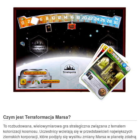
Czym jest Terraformacja Marsa?
To rozbudowana, wielowymiarowa gra strategiczna związana z tematem
kolonizacji kosmosu. Uczestnicy wcielają się w przedstawicieli największych
ziemskich korporacji, które podjęły się wysiłku zmiany Marsa w planetę zdatną