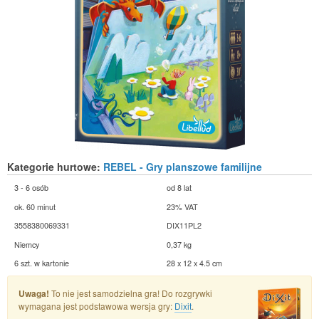
Kategorie hurtowe:
REBEL - Gry planszowe familijne
3 - 6 osób
od 8 lat
ok. 60 minut
23% VAT
3558380069331
DIX11PL2
Niemcy
0,37 kg
6 szt. w kartonie
28 x 12 x 4.5 cm
Uwaga!
To nie jest samodzielna gra! Do rozgrywki
wymagana jest podstawowa wersja gry:
Dixit
.