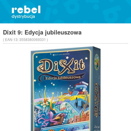
Dixit 9: Edycja jubileuszowa
( EAN-13:
3558380069331 )