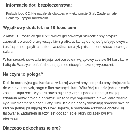
Informacje dot. bezpieczeństwa:
Posiada logo CE. Nie nadaje się dla dzieci w wieku poniżej 3 lat. Zawiera małe
elementy - ryzyko zadławienia.
Wyjątkowy dodatek na 10-lecie serii!
Z okazji 10 rocznicy gry
Dixit
twórcy gry stworzyli niecodzienny projekt -
zaprosili do współpracy wszystkich grafików, którzy do tej pory przygotowywali
ilustracje i połączyli ich dzieła wspólną tematyką historii i opowieści z całego
świata.
W ten sposób powstała Edycja jubileuszowa: wyjątkowy zestaw 84 kart, które
trafią do Waszych serc rozbudzając moc nieograniczonej wyobraźni.
Na czym to polega?
Dixit to narracyjna gra karciana, w której wymyślamy i odgadujemy skojarzenia
do wieloznacznych, bogato ilustrowanych kart. W każdej rundzie jedna z osób
zostaje Bajarzem - wybiera dowolną kartę z ręki i podaje hasło, które jej
zdaniem odzwierciedla obrazek. Może to być pojedyncze słowo, całe zdanie,
cytat lub fragment piosenki czy filmu. Kolejne osoby wybierają spośród swoich
kart po jednej pasującej do słów Bajarza, a następnie wszystkie obrazki są
tasowane. Zadaniem graczy jest odgadnięcie, który obrazek był tym
pierwszym.
Dlaczego pokochasz tę grę?