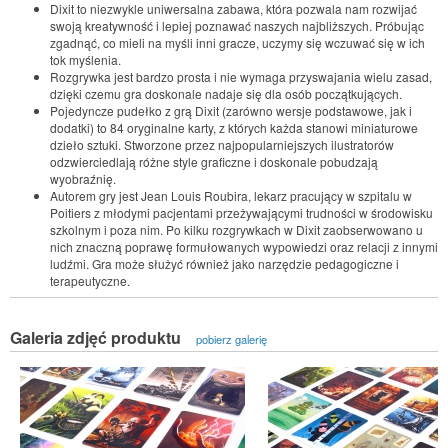
Dixit to niezwykle uniwersalna zabawa, która pozwala nam rozwijać
swoją kreatywność i lepiej poznawać naszych najbliższych. Próbując
zgadnąć, co mieli na myśli inni gracze, uczymy się wczuwać się w ich
tok myślenia.
Rozgrywka jest bardzo prosta i nie wymaga przyswajania wielu zasad,
dzięki czemu gra doskonale nadaje się dla osób początkujących.
Pojedyncze pudełko z grą Dixit (zarówno wersje podstawowe, jak i
dodatki) to 84 oryginalne karty, z których każda stanowi miniaturowe
dzieło sztuki. Stworzone przez najpopularniejszych ilustratorów
odzwierciedlają różne style graficzne i doskonale pobudzają
wyobraźnię.
Autorem gry jest Jean Louis Roubira, lekarz pracujący w szpitalu w
Poitiers z młodymi pacjentami przeżywającymi trudności w środowisku
szkolnym i poza nim. Po kilku rozgrywkach w Dixit zaobserwowano u
nich znaczną poprawę formułowanych wypowiedzi oraz relacji z innymi
ludźmi. Gra może służyć również jako narzędzie pedagogiczne i
terapeutyczne.
Galeria zdjęć produktu
pobierz galerię