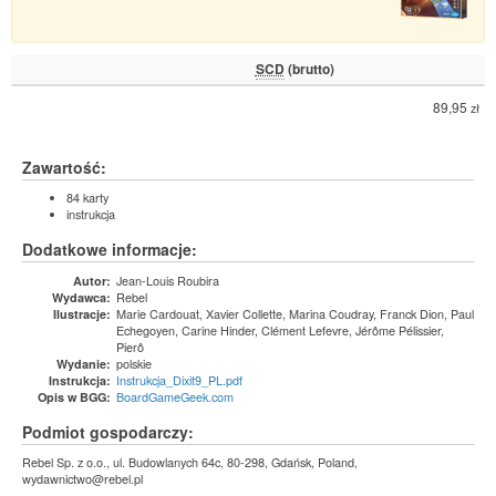
SCD
(brutto)
89,95
zł
Zawartość:
84 karty
instrukcja
Dodatkowe informacje:
Jean-Louis Roubira
Autor:
Rebel
Wydawca:
Marie Cardouat, Xavier Collette, Marina Coudray, Franck Dion, Paul
Ilustracje:
Echegoyen, Carine Hinder, Clément Lefevre, Jérôme Pélissier,
Pierô
polskie
Wydanie:
Instrukcja_Dixit9_PL.pdf
Instrukcja:
BoardGameGeek.com
Opis w BGG:
Podmiot gospodarczy:
Rebel Sp. z o.o., ul. Budowlanych 64c, 80-298, Gdańsk, Poland,
wydawnictwo@rebel.pl