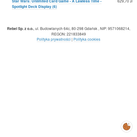
Star Wars: Unlimited Card Game - A Lawless Time -
629,70
zł
Spotlight Deck Display (6)
Rebel Sp. z o.o.
,
ul. Budowlanych 64c, 80-298 Gdańsk
,
NIP: 9571068214
,
REGON: 221833849
Polityka prywatności
|
Polityka cookies
Zarządzaj
preferencjami
cookies