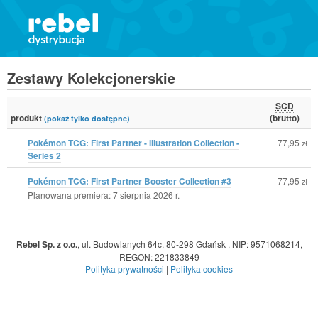
Zestawy Kolekcjonerskie
SCD
produkt
(brutto)
(pokaż tylko dostępne)
Pokémon TCG: First Partner - Illustration Collection -
77,95
zł
Series 2
Pokémon TCG: First Partner Booster Collection #3
77,95
zł
Planowana premiera: 7 sierpnia 2026 r.
Rebel Sp. z o.o.
,
ul. Budowlanych 64c, 80-298 Gdańsk
,
NIP: 9571068214
,
REGON: 221833849
Polityka prywatności
|
Polityka cookies