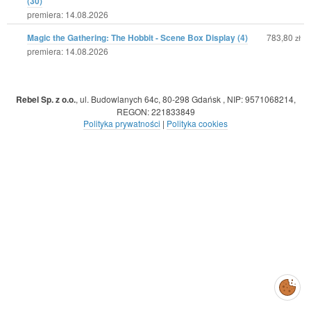
(30)
premiera: 14.08.2026
Magic the Gathering: The Hobbit - Scene Box Display (4)
783,80
zł
premiera: 14.08.2026
Rebel Sp. z o.o.
,
ul. Budowlanych 64c, 80-298 Gdańsk
,
NIP: 9571068214
,
REGON: 221833849
Polityka prywatności
|
Polityka cookies
Zarządzaj
preferencjami
cookies