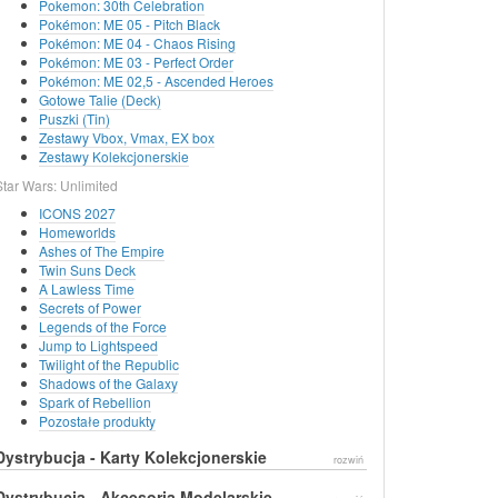
Pokemon: 30th Celebration
Pokémon: ME 05 - Pitch Black
Pokémon: ME 04 - Chaos Rising
Pokémon: ME 03 - Perfect Order
Pokémon: ME 02,5 - Ascended Heroes
Gotowe Talie (Deck)
Puszki (Tin)
Zestawy Vbox, Vmax, EX box
Zestawy Kolekcjonerskie
Star Wars: Unlimited
ICONS 2027
Homeworlds
Ashes of The Empire
Twin Suns Deck
A Lawless Time
Secrets of Power
Legends of the Force
Jump to Lightspeed
Twilight of the Republic
Shadows of the Galaxy
Spark of Rebellion
Pozostałe produkty
Dystrybucja - Karty Kolekcjonerskie
rozwiń
Dystrybucja - Akcesoria Modelarskie