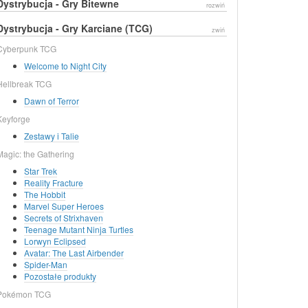
Dystrybucja - Gry Bitewne
rozwiń
Dystrybucja - Gry Karciane (TCG)
zwiń
Cyberpunk TCG
Welcome to Night City
Hellbreak TCG
Dawn of Terror
Keyforge
Zestawy i Talie
Magic: the Gathering
Star Trek
Reality Fracture
The Hobbit
Marvel Super Heroes
Secrets of Strixhaven
Teenage Mutant Ninja Turtles
Lorwyn Eclipsed
Avatar: The Last Airbender
Spider-Man
Pozostałe produkty
Pokémon TCG