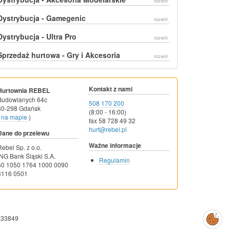
rozwiń
Dystrybucja - Gamegenic
rozwiń
Dystrybucja - Ultra Pro
rozwiń
Sprzedaż hurtowa - Gry i Akcesoria
rozwiń
Kontakt z nami
Hurtownia REBEL
Budowlanych 64c
508 170 200
80-298 Gdańsk
(8:00 - 16:00)
na mapie
)
fax 58 728 49 32
hurt@rebel.pl
Dane do przelewu
Ważne informacje
Rebel Sp. z o.o.
ING Bank Śląski S.A.
Regulamin
60 1050 1764 1000 0090
3116 0501
Zarządzaj
833849
preferencjami
cookies