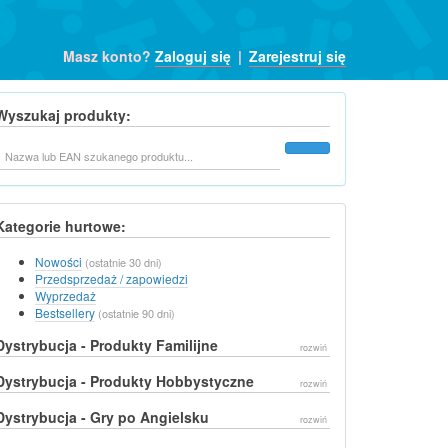
Masz konto?
Zaloguj się
|
Zarejestruj się
Wyszukaj produkty:
Szukaj
Kategorie hurtowe:
Nowości
(ostatnie 30 dni)
Przedsprzedaż / zapowiedzi
Wyprzedaż
Bestsellery
(ostatnie 90 dni)
Dystrybucja - Produkty Familijne
rozwiń
Dystrybucja - Produkty Hobbystyczne
rozwiń
Dystrybucja - Gry po Angielsku
rozwiń