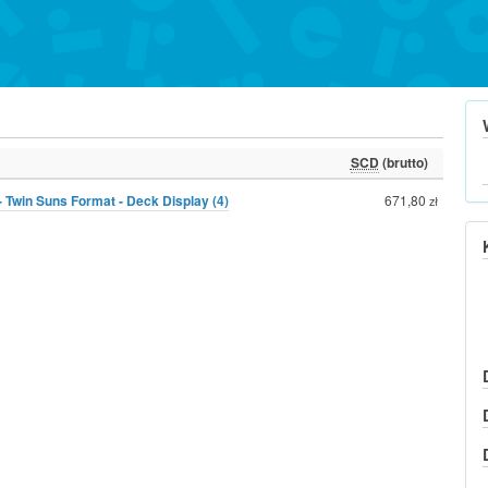
SCD
(brutto)
 Twin Suns Format - Deck Display (4)
671,80
zł