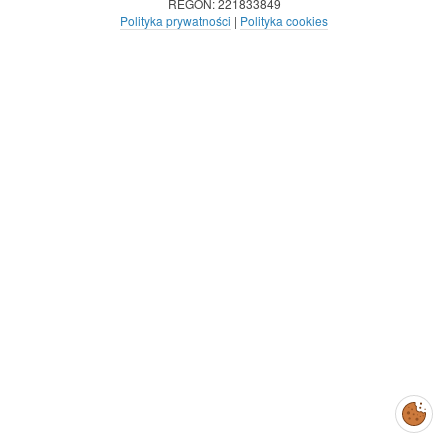
REGON: 221833849
Polityka prywatności
|
Polityka cookies
Zarządzaj
preferencjami
cookies