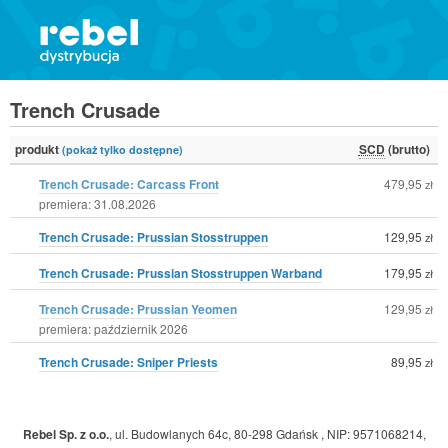
Trench Crusade
produkt
SCD
(brutto)
(pokaż tylko dostępne)
Trench Crusade: Carcass Front
479,95
zł
premiera: 31.08.2026
Trench Crusade: Prussian Stosstruppen
129,95
zł
Trench Crusade: Prussian Stosstruppen Warband
179,95
zł
Trench Crusade: Prussian Yeomen
129,95
zł
premiera: październik 2026
Trench Crusade: Sniper Priests
89,95
zł
Rebel Sp. z o.o.
,
ul. Budowlanych 64c, 80-298 Gdańsk
,
NIP: 9571068214
,