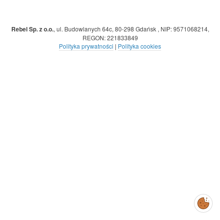
Rebel Sp. z o.o.
,
ul. Budowlanych 64c, 80-298 Gdańsk
,
NIP: 9571068214
,
REGON: 221833849
Polityka prywatności
|
Polityka cookies
Zarządzaj
preferencjami
cookies