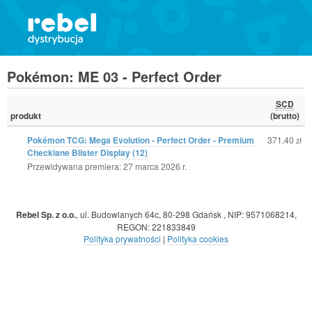
Pokémon: ME 03 - Perfect Order
SCD
produkt
(brutto)
Pokémon TCG: Mega Evolution - Perfect Order - Premium
371,40
zł
Checklane Blister Display (12)
Przewidywana premiera: 27 marca 2026 r.
Rebel Sp. z o.o.
,
ul. Budowlanych 64c, 80-298 Gdańsk
,
NIP: 9571068214
,
REGON: 221833849
Polityka prywatności
|
Polityka cookies