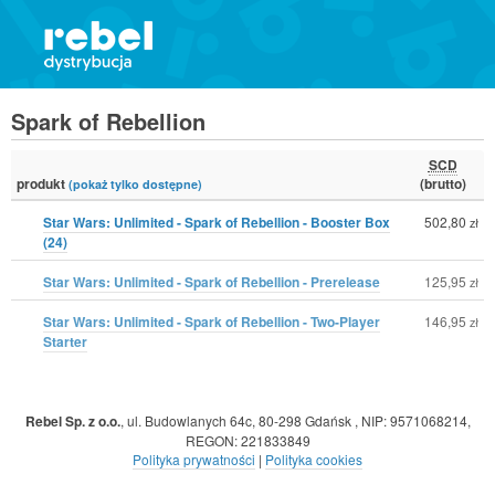
Spark of Rebellion
SCD
produkt
(brutto)
(pokaż tylko dostępne)
Star Wars: Unlimited - Spark of Rebellion - Booster Box
502,80
zł
(24)
Star Wars: Unlimited - Spark of Rebellion - Prerelease
125,95
zł
Star Wars: Unlimited - Spark of Rebellion - Two-Player
146,95
zł
Starter
Rebel Sp. z o.o.
,
ul. Budowlanych 64c, 80-298 Gdańsk
,
NIP: 9571068214
,
REGON: 221833849
Polityka prywatności
|
Polityka cookies