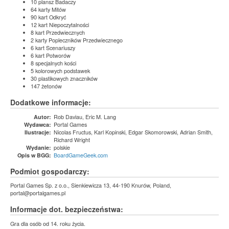
10 plansz Badaczy
64 karty Mitów
90 kart Odkryć
12 kart Niepoczytalności
8 kart Przedwiecznych
2 karty Popleczników Przedwiecznego
6 kart Scenariuszy
6 kart Potworów
8 specjalnych kości
5 kolorowych podstawek
30 plastikowych znaczników
147 żetonów
Dodatkowe informacje:
Rob Daviau, Eric M. Lang
Autor:
Portal Games
Wydawca:
Nicolas Fructus, Karl Kopinski, Edgar Skomorowski, Adrian Smith,
Ilustracje:
Richard Wright
polskie
Wydanie:
BoardGameGeek.com
Opis w BGG:
Podmiot gospodarczy:
Portal Games Sp. z o.o., Sienkiewicza 13, 44-190 Knurów, Poland,
portal@portalgames.pl
Informacje dot. bezpieczeństwa:
Gra dla osób od 14. roku życia.