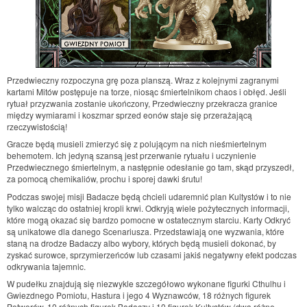
Przedwieczny rozpoczyna grę poza planszą. Wraz z kolejnymi zagranymi
kartami Mitów postępuje na torze, niosąc śmiertelnikom chaos i obłęd. Jeśli
rytuał przyzwania zostanie ukończony, Przedwieczny przekracza granice
między wymiarami i koszmar sprzed eonów staje się przerażającą
rzeczywistością!
Gracze będą musieli zmierzyć się z polującym na nich nieśmiertelnym
behemotem. Ich jedyną szansą jest przerwanie rytuału i uczynienie
Przedwiecznego śmiertelnym, a następnie odesłanie go tam, skąd przyszedł,
za pomocą chemikaliów, prochu i sporej dawki śrutu!
Podczas swojej misji Badacze będą chcieli udaremnić plan Kultystów i to nie
tylko walcząc do ostatniej kropli krwi. Odkryją wiele pożytecznych informacji,
które mogą okazać się bardzo pomocne w ostatecznym starciu. Karty Odkryć
są unikatowe dla danego Scenariusza. Przedstawiają one wyzwania, które
staną na drodze Badaczy albo wybory, których będą musieli dokonać, by
zyskać surowce, sprzymierzeńców lub czasami jakiś negatywny efekt podczas
odkrywania tajemnic.
W pudełku znajdują się niezwykle szczegółowo wykonane figurki Cthulhu i
Gwiezdnego Pomiotu, Hastura i jego 4 Wyznawców, 18 różnych figurek
Potworów, 10 różnych figurek Badaczy i 10 figurek Kultystów (dwa różne