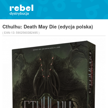
Cthulhu: Death May Die (edycja polska)
( EAN-13:
5902560382495 )