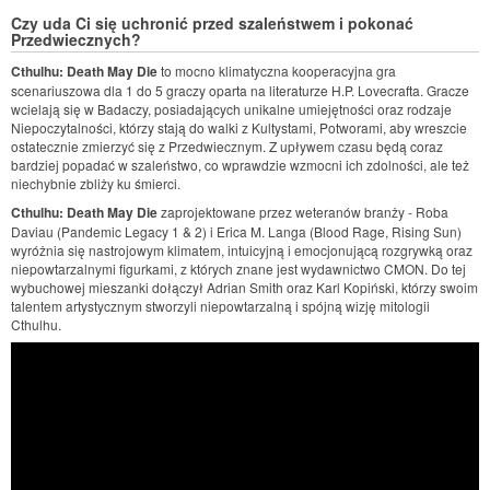
Czy uda Ci się uchronić przed szaleństwem i pokonać
Przedwiecznych?
Cthulhu: Death May Die
to mocno klimatyczna kooperacyjna gra
scenariuszowa dla 1 do 5 graczy oparta na literaturze H.P. Lovecrafta. Gracze
wcielają się w Badaczy, posiadających unikalne umiejętności oraz rodzaje
Niepoczytalności, którzy stają do walki z Kultystami, Potworami, aby wreszcie
ostatecznie zmierzyć się z Przedwiecznym. Z upływem czasu będą coraz
bardziej popadać w szaleństwo, co wprawdzie wzmocni ich zdolności, ale też
niechybnie zbliży ku śmierci.
Cthulhu: Death May Die
zaprojektowane przez weteranów branży - Roba
Daviau (Pandemic Legacy 1 & 2) i Erica M. Langa (Blood Rage, Rising Sun)
wyróżnia się nastrojowym klimatem, intuicyjną i emocjonującą rozgrywką oraz
niepowtarzalnymi figurkami, z których znane jest wydawnictwo CMON. Do tej
wybuchowej mieszanki dołączył Adrian Smith oraz Karl Kopiński, którzy swoim
talentem artystycznym stworzyli niepowtarzalną i spójną wizję mitologii
Cthulhu.