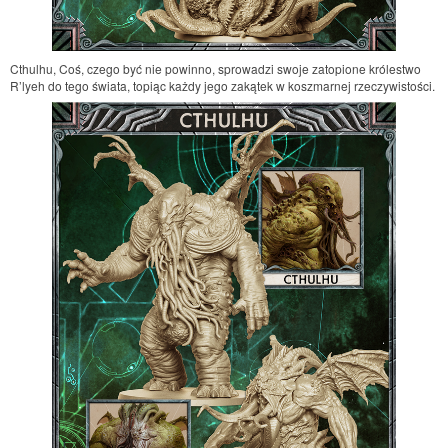
Cthulhu, Coś, czego być nie powinno, sprowadzi swoje zatopione królestwo
R’lyeh do tego świata, topiąc każdy jego zakątek w koszmarnej rzeczywistości.