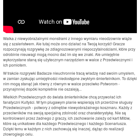
Walka z niewyobrażalnymi monstrami z innego wymiaru nieodzownie wiąże
się z szaleństwem. Ale tutaj może ono działać na Twoją korzyść! Gracze
rozpoczynają rozgrywkę ze zdiagnozowanymi niepoczytalnościami, które przy
odrobinie nieuwagi mogą mocno dać im się we znaki. Ale umiejętnie
wykorzystane staną się użytecznym narzędziem w walce z Przedwiecznymi i
ich pomiotem.
W trakcie rozgrywki Badacze nieuchronnie tracą władzę nad swoim umysłem,
w zamian zyskując umiejętności niedostępne zwykłym śmiertelnikom. To dzięki
nim mogą stanąć jak równy z równym w walce przeciwko Potworom -
przynajmniej dopóki kompletnie nie oszaleją...
Wielkich Przedwiecznych do świata śmiertelników chcą przywołać ich
fanatyczni Kultyści. W tym plugawym planie wspierają ich przeróżne sługusy
Przedwiecznych - potwory z odmętów niewyobrażalnego koszmaru. Każdy z
przeciwników ma swoją specjalną zdolność oraz charakterystykę. Nie są
kontrolowani przez żadnego z graczy, ich zachowanie zależy od kart Mitów,
które są unikatowe dla każdego Przedwiecznego i każdego Scenariusza.
Dzięki temu w każdym z nich zachowują się inaczej, dążąc do realizacji
złowrogiego celu.