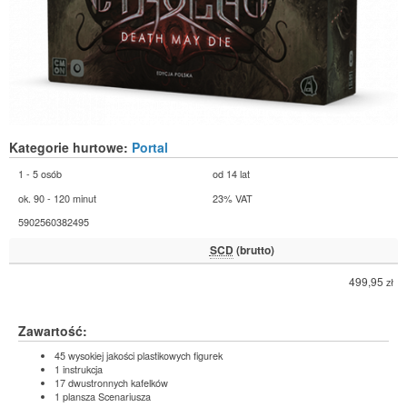
Kategorie hurtowe:
Portal
1 - 5 osób
od 14 lat
ok. 90 - 120 minut
23% VAT
5902560382495
SCD
(brutto)
499,95
zł
Zawartość:
45 wysokiej jakości plastikowych figurek
1 instrukcja
17 dwustronnych kafelków
1 plansza Scenariusza