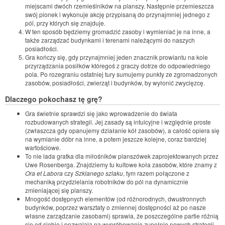
miejscami dwóch rzemieślników na planszy. Następnie przemieszcza
swój pionek i wykonuje akcję przypisaną do przynajmniej jednego z
pól, przy których się znajduje.
W ten sposób będziemy gromadzić zasoby i wymieniać je na inne, a
także zarządzać budynkami i terenami należącymi do naszych
posiadłości.
Gra kończy się, gdy przynajmniej jeden znacznik prowiantu na kole
przyrządzania posiłków któregoś z graczy dotrze do odpowiedniego
pola. Po rozegraniu ostatniej tury sumujemy punkty ze zgromadzonych
zasobów, posiadłości, zwierząt i budynków, by wyłonić zwycięzcę.
Dlaczego pokochasz tę grę?
Gra świetnie sprawdzi się jako wprowadzenie do świata
rozbudowanych strategii. Jej zasady są intuicyjne i względnie proste
(zwłaszcza gdy opanujemy działanie kół zasobów), a całość opiera się
na wymianie dóbr na inne, a potem jeszcze kolejne, coraz bardziej
wartościowe.
To nie lada gratka dla miłośników planszówek zaprojektowanych przez
Uwe Rosenberga. Znajdziemy tu kultowe koła zasobów, które znamy z
Ora et Labora
czy
Szklanego szlaku
, tym razem połączone z
mechaniką przydzielania robotników do pól na dynamicznie
zmieniającej się planszy.
Mnogość dostępnych elementów (od różnorodnych, dwustronnych
budynków, poprzez warsztaty o zmiennej dostępności aż po nasze
własne zarządzanie zasobami) sprawia, że poszczególne partie różnią
się od siebie i pozwalają na wypróbowanie zupełnie nowych strategii.