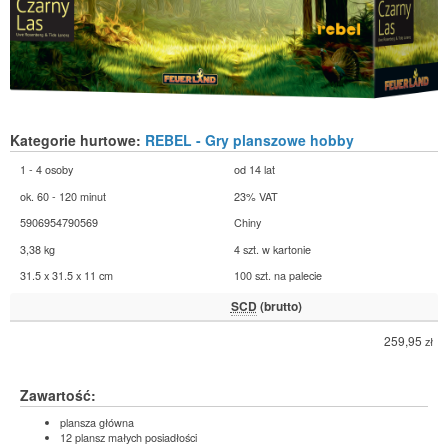
Kategorie hurtowe:
REBEL - Gry planszowe hobby
1 - 4 osoby
od 14 lat
ok. 60 - 120 minut
23% VAT
5906954790569
Chiny
3,38 kg
4 szt. w kartonie
31.5 x 31.5 x 11 cm
100 szt. na palecie
SCD
(brutto)
259,95
zł
Zawartość:
plansza główna
12 plansz małych posiadłości