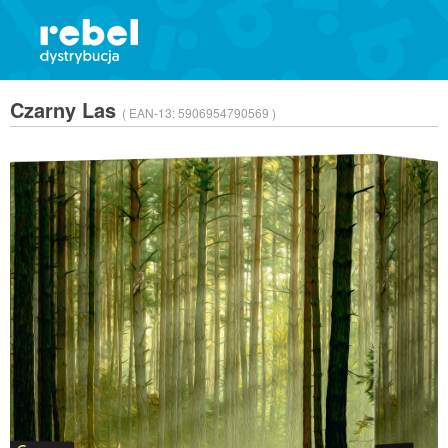
Czarny Las
( EAN-13:
5906954790569 )