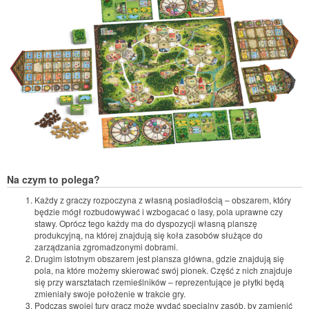
Na czym to polega?
Każdy z graczy rozpoczyna z własną posiadłością – obszarem, który
będzie mógł rozbudowywać i wzbogacać o lasy, pola uprawne czy
stawy. Oprócz tego każdy ma do dyspozycji własną planszę
produkcyjną, na której znajdują się koła zasobów służące do
zarządzania zgromadzonymi dobrami.
Drugim istotnym obszarem jest plansza główna, gdzie znajdują się
pola, na które możemy skierować swój pionek. Część z nich znajduje
się przy warsztatach rzemieślników – reprezentujące je płytki będą
zmieniały swoje położenie w trakcie gry.
Podczas swojej tury gracz może wydać specjalny zasób, by zamienić