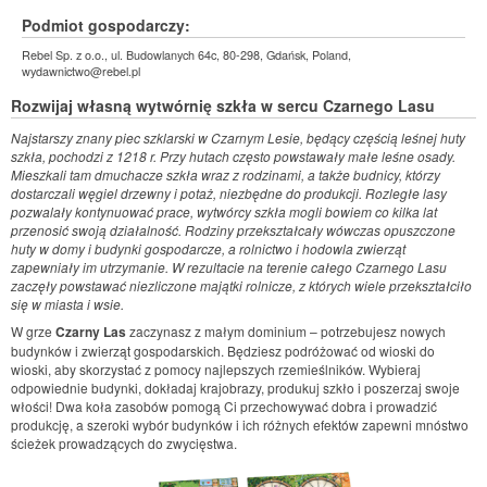
Podmiot gospodarczy:
Rebel Sp. z o.o., ul. Budowlanych 64c, 80-298, Gdańsk, Poland,
wydawnictwo@rebel.pl
Rozwijaj własną wytwórnię szkła w sercu Czarnego Lasu
Najstarszy znany piec szklarski w Czarnym Lesie, będący częścią leśnej huty
szkła, pochodzi z 1218 r. Przy hutach często powstawały małe leśne osady.
Mieszkali tam dmuchacze szkła wraz z rodzinami, a także budnicy, którzy
dostarczali węgiel drzewny i potaż, niezbędne do produkcji. Rozległe lasy
pozwalały kontynuować prace, wytwórcy szkła mogli bowiem co kilka lat
przenosić swoją działalność. Rodziny przekształcały wówczas opuszczone
huty w domy i budynki gospodarcze, a rolnictwo i hodowla zwierząt
zapewniały im utrzymanie. W rezultacie na terenie całego Czarnego Lasu
zaczęły powstawać niezliczone majątki rolnicze, z których wiele przekształciło
się w miasta i wsie.
W grze
Czarny Las
zaczynasz z małym dominium – potrzebujesz nowych
budynków i zwierząt gospodarskich. Będziesz podróżować od wioski do
wioski, aby skorzystać z pomocy najlepszych rzemieślników. Wybieraj
odpowiednie budynki, dokładaj krajobrazy, produkuj szkło i poszerzaj swoje
włości! Dwa koła zasobów pomogą Ci przechowywać dobra i prowadzić
produkcję, a szeroki wybór budynków i ich różnych efektów zapewni mnóstwo
ścieżek prowadzących do zwycięstwa.