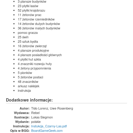
3 plansze budynków
23 płytki lasów
52 płytki krajobrazu
11 żetonów prac
17 żetonów rzemieślników
14 żetonów dużych budynków
36 żetonów małych budynków
pomoc gracza
25 świń
25 sztuk bydła
16 żetonów zwierząt
4 plansze produkcyjne
4 plansze posiadłości głównych
4 płytki hut szkła
4 znaczniki rozwoju huty
4 żetony przypomnienia
5 pionków
5 żetonów postaci
48 znaczników
arkusz naklejek
instrukcja
Dodatkowe informacje:
Tido Lorenz, Uwe Rosenberg
Autor:
Rebel
Wydawca:
Lukas Siegmon
Ilustracje:
polskie
Wydanie:
Instukcja_Czarny-Las.pdf
Instrukcja:
BoardGameGeek.com
Opis w BGG: