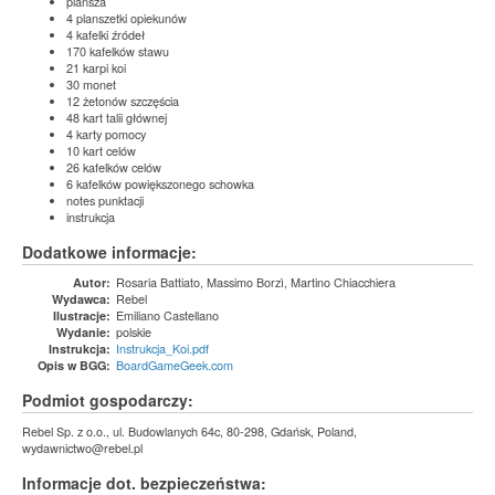
plansza
4 planszetki opiekunów
4 kafelki źródeł
170 kafelków stawu
21 karpi koi
30 monet
12 żetonów szczęścia
48 kart talii głównej
4 karty pomocy
10 kart celów
26 kafelków celów
6 kafelków powiększonego schowka
notes punktacji
instrukcja
Dodatkowe informacje:
Rosaria Battiato, Massimo Borzì, Martino Chiacchiera
Autor:
Rebel
Wydawca:
Emiliano Castellano
Ilustracje:
polskie
Wydanie:
Instrukcja_Koi.pdf
Instrukcja:
BoardGameGeek.com
Opis w BGG:
Podmiot gospodarczy:
Rebel Sp. z o.o., ul. Budowlanych 64c, 80-298, Gdańsk, Poland,
wydawnictwo@rebel.pl
Informacje dot. bezpieczeństwa: