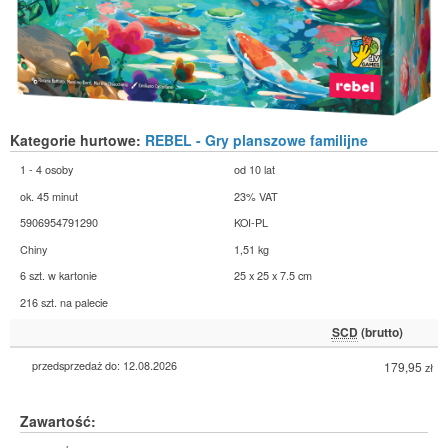
Kategorie hurtowe:
REBEL - Gry planszowe familijne
1 - 4 osoby
od 10 lat
ok. 45 minut
23% VAT
5906954791290
KOI-PL
Chiny
1,51 kg
6 szt. w kartonie
25 x 25 x 7.5 cm
216 szt. na palecie
SCD
(brutto)
przedsprzedaż do: 12.08.2026
179,95
zł
Zawartość: