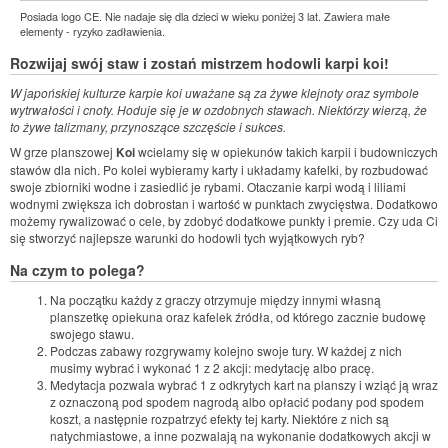
Posiada logo CE. Nie nadaje się dla dzieci w wieku poniżej 3 lat. Zawiera małe
elementy - ryzyko zadławienia.
Rozwijaj swój staw i zostań mistrzem hodowli karpi koi!
W japońskiej kulturze karpie koi uważane są za żywe klejnoty oraz symbole
wytrwałości i cnoty. Hoduje się je w ozdobnych stawach. Niektórzy wierzą, że
to żywe talizmany, przynoszące szczęście i sukces.
W grze planszowej
Koi
wcielamy się w opiekunów takich karpii i budowniczych
stawów dla nich. Po kolei wybieramy karty i układamy kafelki, by rozbudować
swoje zbiorniki wodne i zasiedlić je rybami. Otaczanie karpi wodą i liliami
wodnymi zwiększa ich dobrostan i wartość w punktach zwycięstwa. Dodatkowo
możemy rywalizować o cele, by zdobyć dodatkowe punkty i premie. Czy uda Ci
się stworzyć najlepsze warunki do hodowli tych wyjątkowych ryb?
Na czym to polega?
Na początku każdy z graczy otrzymuje między innymi własną
planszetkę opiekuna oraz kafelek źródła, od którego zacznie budowę
swojego stawu.
Podczas zabawy rozgrywamy kolejno swoje tury. W każdej z nich
musimy wybrać i wykonać 1 z 2 akcji: medytację albo pracę.
Medytacja pozwala wybrać 1 z odkrytych kart na planszy i wziąć ją wraz
z oznaczoną pod spodem nagrodą albo opłacić podany pod spodem
koszt, a następnie rozpatrzyć efekty tej karty. Niektóre z nich są
natychmiastowe, a inne pozwalają na wykonanie dodatkowych akcji w