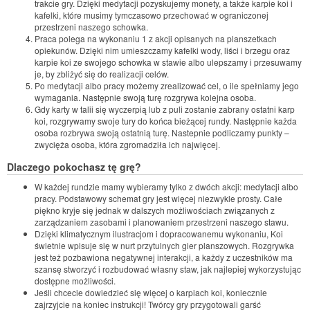
trakcie gry. Dzięki medytacji pozyskujemy monety, a także karpie koi i
kafelki, które musimy tymczasowo przechować w ograniczonej
przestrzeni naszego schowka.
Praca polega na wykonaniu 1 z akcji opisanych na planszetkach
opiekunów. Dzięki nim umieszczamy kafelki wody, liści i brzegu oraz
karpie koi ze swojego schowka w stawie albo ulepszamy i przesuwamy
je, by zbliżyć się do realizacji celów.
Po medytacji albo pracy możemy zrealizować cel, o ile spełniamy jego
wymagania. Następnie swoją turę rozgrywa kolejna osoba.
Gdy karty w talii się wyczerpią lub z puli zostanie zabrany ostatni karp
koi, rozgrywamy swoje tury do końca bieżącej rundy. Następnie każda
osoba rozbrywa swoją ostatnią turę. Nastepnie podliczamy punkty –
zwycięża osoba, która zgromadziła ich najwięcej.
Dlaczego pokochasz tę grę?
W każdej rundzie mamy wybieramy tylko z dwóch akcji: medytacji albo
pracy. Podstawowy schemat gry jest więcej niezwykle prosty. Całe
piękno kryje się jednak w dalszych możliwościach związanych z
zarządzaniem zasobami i planowaniem przestrzeni naszego stawu.
Dzięki klimatycznym ilustracjom i dopracowanemu wykonaniu, Koi
świetnie wpisuje się w nurt przytulnych gier planszowych. Rozgrywka
jest też pozbawiona negatywnej interakcji, a każdy z uczestników ma
szansę stworzyć i rozbudować własny staw, jak najlepiej wykorzystując
dostępne możliwości.
Jeśli chcecie dowiedzieć się więcej o karpiach koi, koniecznie
zajrzyjcie na koniec instrukcji! Twórcy gry przygotowali garść