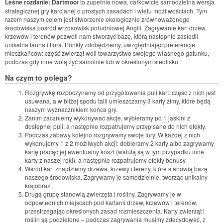
Leśne rozdanie: Dartmoo
r to zupełnie nowa, całkowicie samodzielna wersja
strategicznej gry karcianej o prostych zasadach i wielu możliwościach. Tym
razem naszym celem jest stworzenie ekologicznie zrównoważonego
środowiska pośród wrzosowisk południowej Anglii. Zagrywanie kart drzew,
krzewów i terenów pozwoli nam stworzyć bazę, którą następnie zasiedli
unikalna fauna i flora. Punkty zdobędziemy, uwzględniając preferencje
mieszkańców: część zwierząt woli towarzystwo swojego własnego gatunku,
podczas gdy inne wolą żyć samotnie lub w określonym siedlisku.
Na czym to polega?
Rozgrywkę rozpoczynamy od przygotowania puli kart: część z nich jest
usuwana, a w bliżej spodu talii umieszczamy 3 karty zimy, które będą
naszym wyznacznikiem końca gry.
Zanim zaczniemy wykonywać akcje, wybieramy po 1 jaskini z
dostępnej puli, a następnie rozpatrujemy przypisane do nich efekty.
Podczas zabawy kolejno rozgrywamy swoje tury. W każdej z nich
wykonujemy 1 z 2 możliwych akcji: dobieramy 2 karty albo zagrywamy
kartę płacąc jej ewentualny koszt (walutą są w tym przypadku inne
karty z naszej ręki), a następnie rozpatrujemy efekty bonusy.
Wśród kart znajdziemy drzewa, krzewy i tereny, które stanowią bazę
naszego środowiska. Zagrywamy je samodzielnie, tworząc unikalny
krajobraz.
Drugą grupę stanowią zwierzęta i rośliny. Zagrywamy je w
odpowiednich miejscach pod kartami drzew, krzewów i terenów,
przestrzegając określonych zasad rozmieszczenia. Karty zwierząt i
roślin są podzielone – podczas zagrywania musimy zdecydować, z