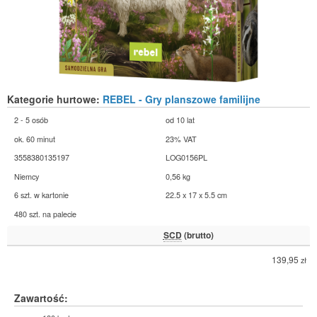
Kategorie hurtowe:
REBEL - Gry planszowe familijne
2 - 5 osób
od 10 lat
ok. 60 minut
23% VAT
3558380135197
LOG0156PL
Niemcy
0,56 kg
6 szt. w kartonie
22.5 x 17 x 5.5 cm
480 szt. na palecie
SCD
(brutto)
139,95
zł
Zawartość: