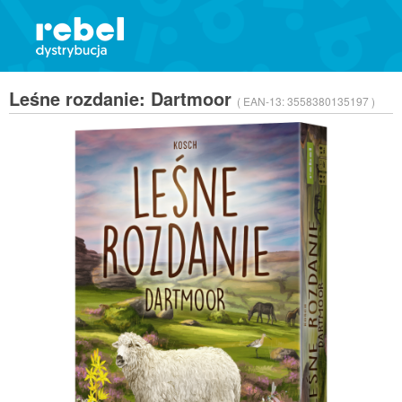
Leśne rozdanie: Dartmoor
( EAN-13:
3558380135197 )