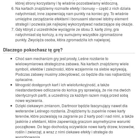
której strony korzystamy i tę właśnie pozostawiamy widoczną.
Na kartach znajdziemy rozmaite efekty i bonusy – część z nich działa
natychmiast, inne zapewniają nam punkty na koniec gry. To właśnie
umiejętne zarządzanie efektami i bonusami stanowi istotny element
strategii i pozwala jak najlepiej wykorzystywać nadarzające się okazje.
Gdy któryś z uczestników wyciągnie ze stosu 3. kartę zimy, gra
natychmiast się kończy, a my sumujemy wszystkie zgromadzone
punkty. Zwycięża osoba, która zgromadziła ich najwięcej.
Dlaczego pokochasz tę grę?
Choć sam mechanizm gry jest prosty, Leśne rozdanie to
wielowymiarowa strategiczna zabawa. Na kartach znajdziemy wiele
symboli, efektów i zależności, które wzajemnie na siebie wpływają.
Podczas zabawy musimy zdecydować, co będzie dla nas najbardziej
opłacalne.
Mnogość dostępnych kart i ich wielofunkcyjność, a także
niestandardowe odliczanie do końca gry sprawiają, że nie ma dwóch
identycznych partii, a uczestnicy za każdym razem mają przed sobą
nowe wyzwania.
Dzięki ciekawym zmianom, Dartmoor będzie fascynujący nawet dla
weteranów Leśnego rozdania. Znajdziemy tu zupełnie nowe karty
terenów, które pozwalają na zagranie po 2 karty pod i nad nimi, a także
jaskinie z efektami, które zapewniają graczom asymetryczne warunki
początkowe. Do tego dochodzą oczywiście nowe karty drzew, krzewów,
roślin i zwierząt, a wraz z nimi ciekawe efekty i strategie do
wypróbowania.