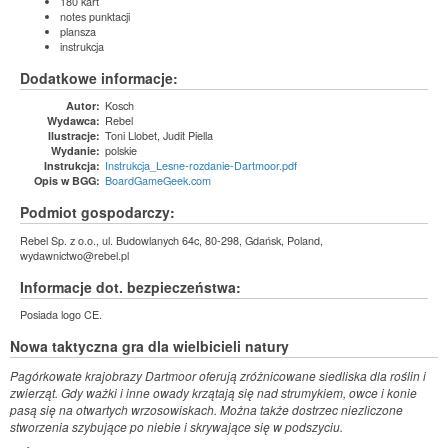
180 kart
notes punktacji
plansza
instrukcja
Dodatkowe informacje:
Kosch
Autor:
Rebel
Wydawca:
Toni Llobet, Judit Piella
Ilustracje:
polskie
Wydanie:
Instrukcja_Lesne-rozdanie-Dartmoor.pdf
Instrukcja:
BoardGameGeek.com
Opis w BGG:
Podmiot gospodarczy:
Rebel Sp. z o.o., ul. Budowlanych 64c, 80-298, Gdańsk, Poland,
wydawnictwo@rebel.pl
Informacje dot. bezpieczeństwa:
Posiada logo CE.
Nowa taktyczna gra dla wielbicieli natury
Pagórkowate krajobrazy Dartmoor oferują zróżnicowane siedliska dla roślin i
zwierząt. Gdy ważki i inne owady krzątają się nad strumykiem, owce i konie
pasą się na otwartych wrzosowiskach. Można także dostrzec niezliczone
stworzenia szybujące po niebie i skrywające się w podszyciu.