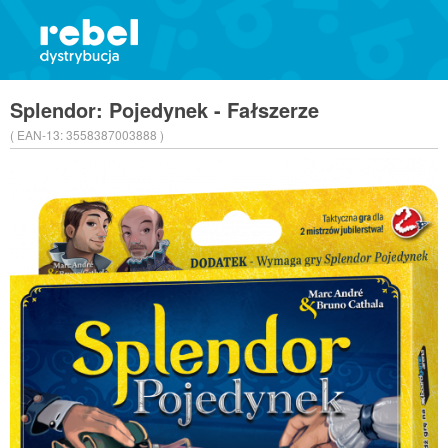
Splendor: Pojedynek - Fałszerze
( EAN-13:
3558387003888 )