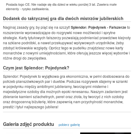
Posiada logo CE. Nie nadaje się dla dzieci w wieku poniżej 3 lat. Zawiera małe
elementy - ryzyko zadławienia.
Dodatek do taktycznej gra dla dwóch mistrzów jubilerskich
Naginaj zasady gry, by piąć się na szczyt!
Splendor: Pojedynek - Fałszerze
to
rozszerzenie wprowadzające do rozgrywki nowe możliwości i sprytne
strategie. Karty tytułowych fałszerzy pozwalają podmieniać prawdziwe klejnoty
na szklane podróbki, a nawet przekupywać wpływowych urzędników, żeby
zdobyć królewskie względy. Oprócz tego w pudełku znajdziesz nowe karty
monarchów z nowymi umiejętnościami, które oferują jeszcze więcej wyborów i
różne drogi do zwycięstwa.
Czym jest Splendor: Pojedynek?
Splendor: Pojedynek to wyjątkowa gra ekonomiczna, w pełni dostosowana do
potrzeb planszówkowych par i duetów. Podczas rozgrywek stajemy w szranki
w pojedynku między ambitnymi jubileramy, tworzącymi misterne i
majestatyczne ozdoby dla możnych epoki renesansu. Naszym zadaniem jest
zbieranie kamieni szlachetnych, pereł oraz złota, by tworzyć z nich ozdoby
oraz drogocenną biżuterię, które zapewnią nam przychylność monarchów,
prestiż i tytuł najlepszego jubilera!
Galeria zdjęć produktu
pobierz galerię