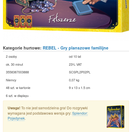
Kategorie hurtowe:
REBEL - Gry planszowe familijne
2 osoby
od 10 lat
ok. 30 minut
23% VAT
3558387003888
SCSPL2P02PL
Niemcy
0,07 kg
48 szt. w kartonie
9 x 13 x 1.5 cm
6 szt. w displayu
Uwaga!
To nie jest samodzielna gra! Do rozgrywki
wymagana jest podstawowa wersja gry:
Splendor:
Pojedynek
.