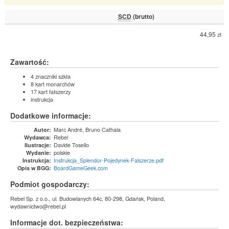
SCD
(brutto)
44,95
zł
Zawartość:
4 znaczniki szkła
8 kart monarchów
17 kart fałszerzy
instrukcja
Dodatkowe informacje:
Marc André, Bruno Cathala
Autor:
Rebel
Wydawca:
Davide Tosello
Ilustracje:
polskie
Wydanie:
Instrukcja_Splendor-Pojedynek-Falszerze.pdf
Instrukcja:
BoardGameGeek.com
Opis w BGG:
Podmiot gospodarczy:
Rebel Sp. z o.o., ul. Budowlanych 64c, 80-298, Gdańsk, Poland,
wydawnictwo@rebel.pl
Informacje dot. bezpieczeństwa: