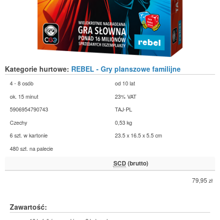
Kategorie hurtowe:
REBEL - Gry planszowe familijne
4 - 8 osób
od 10 lat
ok. 15 minut
23% VAT
5906954790743
TAJ-PL
Czechy
0,53 kg
6 szt. w kartonie
23.5 x 16.5 x 5.5 cm
480 szt. na palecie
SCD
(brutto)
79,95
zł
Zawartość: