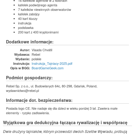
16 kafelków agentów w 2 kolorach
kafelek podwójnego agenta
7 kafelków niewinnych obserwatorów
kafelek zabójcy
40 kart kluczy
instrukcja
podstawka
200 kart z 400 kryptonimami
Dodatkowe informacje:
Vlaada Chvátil
Autor:
Rebel
Wydawca:
polskie
Wydanie:
Instrukcja_Tajniacy-2025.pdf
Instrukcja:
BoardGameGeek.com
Opis w BGG:
Podmiot gospodarczy:
Rebel Sp. z o.o., ul. Budowlanych 64c, 80-298, Gdańsk, Poland,
wydawnictwo@rebel.pl
Informacje dot. bezpieczeństwa:
Posiada logo CE. Nie nadaje się dla dzieci w wieku poniżej 3 lat. Zawiera małe
elementy - ryzyko zadławienia.
Wyjątkowa gra dedukcyjna łącząca rywalizację i współpracę
Dwie drużyny tajniaków, którym przewodzi dwóch Szefów Wywiadu, próbują