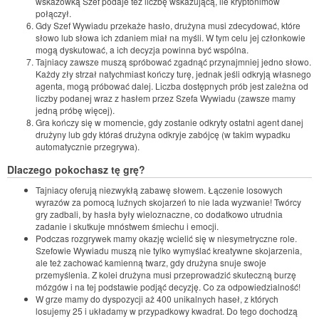
wskazówką Szef podaje też liczbę wskazującą, ile kryptonimów
połączył.
Gdy Szef Wywiadu przekaże hasło, drużyna musi zdecydować, które
słowo lub słowa ich zdaniem miał na myśli. W tym celu jej członkowie
mogą dyskutować, a ich decyzja powinna być wspólna.
Tajniacy zawsze muszą spróbować zgadnąć przynajmniej jedno słowo.
Każdy zły strzał natychmiast kończy turę, jednak jeśli odkryją własnego
agenta, mogą próbować dalej. Liczba dostępnych prób jest zależna od
liczby podanej wraz z hasłem przez Szefa Wywiadu (zawsze mamy
jedną próbę więcej).
Gra kończy się w momencie, gdy zostanie odkryty ostatni agent danej
drużyny lub gdy któraś drużyna odkryje zabójcę (w takim wypadku
automatycznie przegrywa).
Dlaczego pokochasz tę grę?
Tajniacy oferują niezwykłą zabawę słowem. Łączenie losowych
wyrazów za pomocą luźnych skojarzeń to nie lada wyzwanie! Twórcy
gry zadbali, by hasła były wieloznaczne, co dodatkowo utrudnia
zadanie i skutkuje mnóstwem śmiechu i emocji.
Podczas rozgrywek mamy okazję wcielić się w niesymetryczne role.
Szefowie Wywiadu muszą nie tylko wymyślać kreatywne skojarzenia,
ale też zachować kamienną twarz, gdy drużyna snuje swoje
przemyślenia. Z kolei drużyna musi przeprowadzić skuteczną burzę
mózgów i na tej podstawie podjąć decyzję. Co za odpowiedzialność!
W grze mamy do dyspozycji aż 400 unikalnych haseł, z których
losujemy 25 i układamy w przypadkowy kwadrat. Do tego dochodzą