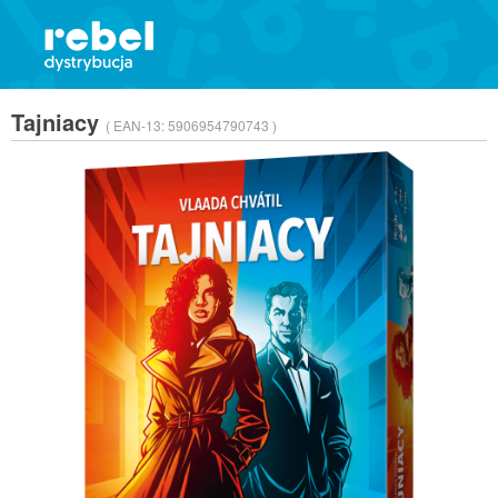
Tajniacy
( EAN-13:
5906954790743 )