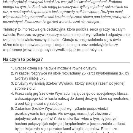
jak najszybciej nawiązać kontakt ze wszystkimi swoimi agentami. Problem
polega na tym, że Szefowie mogą przekazywać tylko po jednej wskazówce na
raz, a możliwych kryptonimów jest naprawdę całkiem sporo. Drużyna musi
więc dokładnie przeanalizować każde usłyszane słowo pod kątem powiązań z
pozostałymi. Zwłaszcza że gdzieś w mroku czai się zabójca…
Tajniacy
to imprezowa gra dedukcyjna, która podbiła serca graczy na całym
świecie. Podczas rozgrywek naszym zadaniem jest wymyślanie i odgadywanie
skojarzeń do wieloznacznych haseł. Oferuje szansę wcielenia się w dwie
różne role (podpowiadającego i odgadującego) oraz perfekcyjnie łączy
współpracę (wewnątrz grupy) z rywalizacją (z drugą drużyną).
Na czym to polega?
Gracze dzielą się na dwie możliwie równe drużyny.
W każdej rozgrywce na stole rozkładamy 25 kart z kryptonimami tak, by
tworzyły siatkę 5x5.
Drużyny wyłaniają Szefów Wywiadu, którzy siadają razem po jednej
stronie stołu.
Przez całą grę Szefowie Wywiadu mają dostęp do specjalnego klucza,
wskazującego które hasła należą do danej drużyny, które są neutralne,
a pod którym czai się zabójca.
Zadaniem Szefów Wywiadu jest wymyślanie podpowiedzi i
przekazywanie ich grupie. Ale uwaga, muszą być złożone z
pojedynczych wyrazów! Cała sztuka tkwi więc w tym, by jednym
hasłem połączyć jak najwięcej kryptonimów, a jednocześnie zadbać,
by nie kojarzyły się z przydomkami wrogich agentów. Razem ze