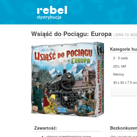
Wsiąść do Pociągu: Europa
( EAN-13:
824
Kategorie h
2 - 5 osób
23% VAT
Niemcy
30 x 30 x 7.5 cm
Zawartość:
Bezkonkurenc
plansza przedstawiająca mapę
Od urwistych wz