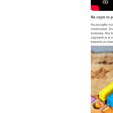
Na czym to 
Na początku rozg
zrealizować. Zn
kolejową. Aby t
zagrywali je w
kawałek po kawa