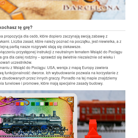
kochasz tę grę?
na propozycja dla osób, które dopiero zaczynają swoją zabawę z
kami. Liczba zasad, które należy poznać na początku, jest niewielka, a z
lejną partią nasze rozgrywki stają się ciekawsze.
ołączeniu przystępnej instrukcji z neutralnym tematem Wsiąść do Pociągu
a gra dla całej rodziny – sprawdzi się świetnie niezależnie od wieku i
sowań uczestników.
aniu z Wsiąść do Pociągu: USA, wersja z mapą Europy zawiera
ą funkcjonalność: dworce. Ich wybudowanie pozwala na korzystanie z
 zbudowanych przez innych graczy. Ponadto na tej mapie znajdziemy
ia tunelowe i promowe, które mają specjalne zasady budowy.