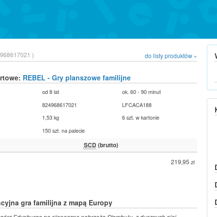
968617021 )
do listy produktów »
urtowe:
REBEL - Gry planszowe familijne
od 8 lat
ok. 60 - 90 minut
824968617021
LFCACA188
1,53 kg
6 szt. w kartonie
150 szt. na palecie
SCD
(brutto)
219,95
zł
yjna gra familijna z mapą Europy
górz Edynburga po słoneczne nabrzeża Stambułu, z dusznych alej