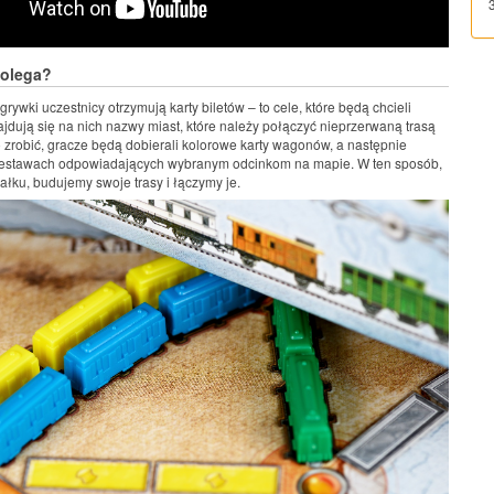
polega?
rywki uczestnicy otrzymują karty biletów – to cele, które będą chcieli
ajdują się na nich nazwy miast, które należy połączyć nieprzerwaną trasą
o zrobić, gracze będą dobierali kolorowe karty wagonów, a następnie
 zestawach odpowiadających wybranym odcinkom na mapie. W ten sposób,
łku, budujemy swoje trasy i łączymy je.