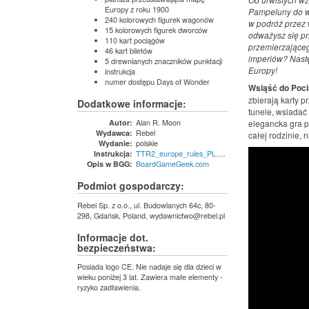
Europy z roku 1900
Pampeluny do wi
240 kolorowych figurek wagonów
w podróż przez 
15 kolorowych figurek dworców
odważysz się pr
110 kart pociągów
przemierzające
46 kart biletów
imperiów? Nast
5 drewnianych znaczników punktacji
Europy!
instrukcja
numer dostępu Days of Wonder
Wsiąść do Poci
zbierają karty 
Dodatkowe informacje:
tunele, wsiadać 
Alan R. Moon
Autor:
elegancka gra p
Rebel
Wydawca:
całej rodzinie,
polskie
Wydanie:
TTR2_europe_rules_PL.pdf
Instrukcja:
BoardGameGeek.com
Opis w BGG:
Podmiot gospodarczy:
Rebel Sp. z o.o., ul. Budowlanych 64c, 80-
298, Gdańsk, Poland, wydawnictwo@rebel.pl
Informacje dot.
bezpieczeństwa:
Posiada logo CE. Nie nadaje się dla dzieci w
wieku poniżej 3 lat. Zawiera małe elementy -
ryzyko zadławienia.