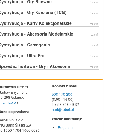
Dystrybucja - Gry Bitewne
rozwiń
Dystrybucja - Gry Karciane (TCG)
rozwiń
Dystrybucja - Karty Kolekcjonerskie
rozwiń
Dystrybucja - Akcesoria Modelarskie
rozwiń
Dystrybucja - Gamegenic
rozwiń
Dystrybucja - Ultra Pro
rozwiń
Sprzedaż hurtowa - Gry i Akcesoria
rozwiń
Kontakt z nami
Hurtownia REBEL
Budowlanych 64c
508 170 200
80-298 Gdańsk
(8:00 - 16:00)
na mapie
)
fax 58 728 49 32
hurt@rebel.pl
Dane do przelewu
Ważne informacje
Rebel Sp. z o.o.
ING Bank Śląski S.A.
Regulamin
60 1050 1764 1000 0090