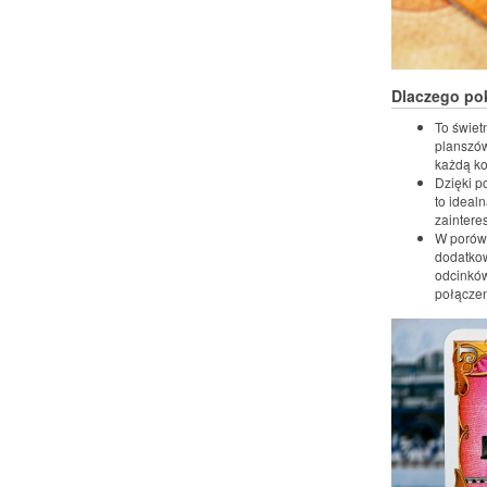
Dlaczego po
To świet
planszów
każdą ko
Dzięki p
to idealn
zaintere
W porówn
dodatkow
odcinków
połączen