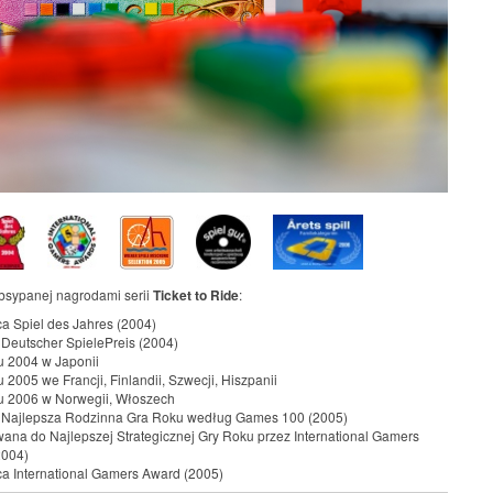
bsypanej nagrodami serii
Ticket to Ride
:
a Spiel des Jahres (2004)
a Deutscher SpielePreis (2004)
 2004 w Japonii
 2005 we Francji, Finlandii, Szwecji, Hiszpanii
u 2006 w Norwegii, Włoszech
a Najlepsza Rodzinna Gra Roku według Games 100 (2005)
na do Najlepszej Strategicznej Gry Roku przez International Gamers
2004)
a International Gamers Award (2005)