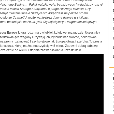
etrznego Berlina… Pakuj walizki, wołaj bagażowego i wsiadaj, by ruszyć
wielkie miasta Starego Kontynentu u progu zeszłego stulecia. Czy
zebyć mroczne tunele Szwajcarii? Wsiądziesz na pokład promu
go Morze Czarne? A może wzniesiesz dumne dworce w stolicach
ępne posunięcie może uczynić Cię największym magnatem kolejowym
ągu: Europa
to gra rodzinna o wielkiej, kolejowej przygodzie. Uczestnicy
przedstawiające wagony i używają ich, by budować dworce, pokonywać
na promy i zajmować trasy kolejowe jak Europa długa i szeroka. To prosta i
lanszowa, której można nauczyć się w 5 minut. Zapewni dobrą zabawę
 niezależnie od wieku i stopnia zaawansowania uczestników.
(