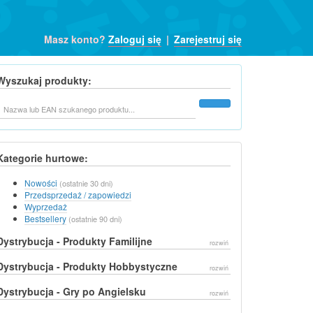
Masz konto?
Zaloguj się
|
Zarejestruj się
Wyszukaj produkty:
Szukaj
Kategorie hurtowe:
Nowości
(ostatnie 30 dni)
Przedsprzedaż / zapowiedzi
Wyprzedaż
Bestsellery
(ostatnie 90 dni)
Dystrybucja - Produkty Familijne
rozwiń
Dystrybucja - Produkty Hobbystyczne
rozwiń
Dystrybucja - Gry po Angielsku
rozwiń