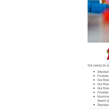
Gra należy do o
Zwycięzc
Finalist
Gra Roku
Gra Roku
Gra Rok
Finalist
Nominowa
Award (
Zwycięzc