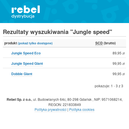
Rezultaty wyszukiwania "Jungle speed"
produkt
SCD
(brutto)
(pokaż tylko dostępne)
Jungle Speed Eco
89,95
zł
Jungle Speed Giant
99,95
zł
Dobble Giant
99,95
zł
pokazuje: 1 - 3 z 3
Rebel Sp. z o.o.
,
ul. Budowlanych 64c, 80-298 Gdańsk
,
NIP: 9571068214
,
REGON: 221833849
Polityka prywatności
|
Polityka cookies