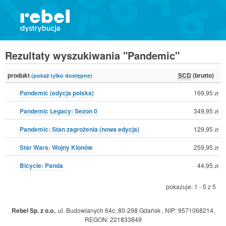
Rezultaty wyszukiwania "Pandemic"
produkt
SCD
(brutto)
(pokaż tylko dostępne)
Pandemic (edycja polska)
169,95
zł
Pandemic Legacy: Sezon 0
349,95
zł
Pandemic: Stan zagrożenia (nowa edycja)
129,95
zł
Star Wars: Wojny Klonów
259,95
zł
Bicycle: Panda
44,95
zł
pokazuje: 1 - 5 z 5
Rebel Sp. z o.o.
,
ul. Budowlanych 64c, 80-298 Gdańsk
,
NIP: 9571068214
,
REGON: 221833849