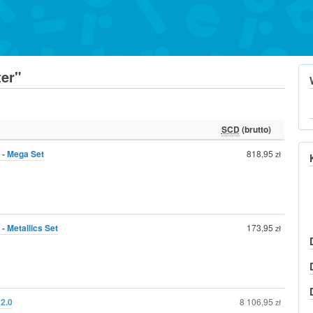
er"
SCD
(brutto)
 - Mega Set
818,95
zł
- Metallics Set
173,95
zł
 2.0
8 106,95
zł