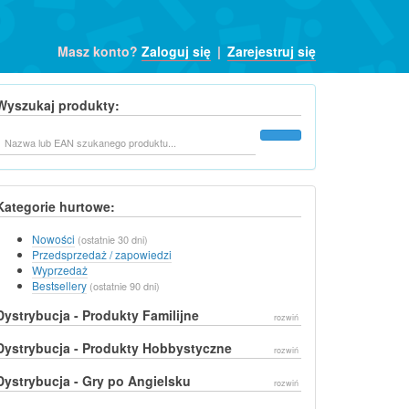
Masz konto?
Zaloguj się
|
Zarejestruj się
Wyszukaj produkty:
Szukaj
Kategorie hurtowe:
Nowości
(ostatnie 30 dni)
Przedsprzedaż / zapowiedzi
Wyprzedaż
Bestsellery
(ostatnie 90 dni)
Dystrybucja - Produkty Familijne
rozwiń
Dystrybucja - Produkty Hobbystyczne
rozwiń
Dystrybucja - Gry po Angielsku
rozwiń