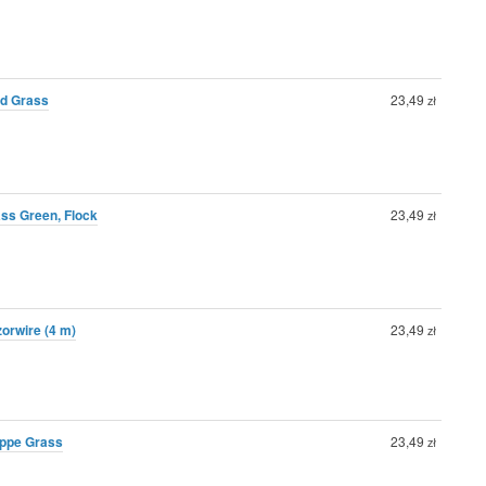
eld Grass
23,49
zł
ass Green, Flock
23,49
zł
zorwire (4 m)
23,49
zł
teppe Grass
23,49
zł