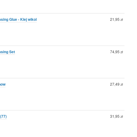
sing Glue - Klej wikol
21,95
zł
asing Set
74,95
zł
Snow
27,49
zł
(77)
31,95
zł