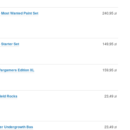
- Most Wanted Paint Set
240,95
zł
 Starter Set
149,95
zł
Wargamers Edition XL
159,95
zł
field Rocks
23,49
zł
er Undergrowth Bas
23,49
zł