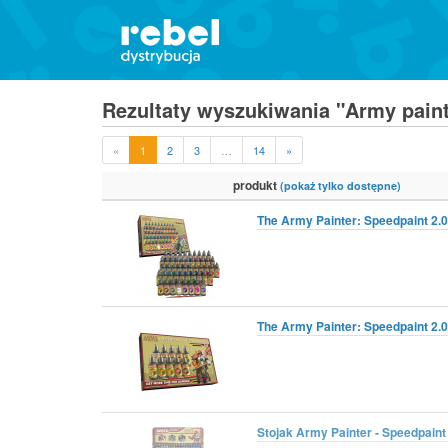
Rezultaty wyszukiwania "Army paint
«
1
2
3
…
14
»
produkt
(pokaż tylko dostępne)
The Army Painter: Speedpaint 2.0
The Army Painter: Speedpaint 2.0 
Stojak Army Painter - Speedpaint