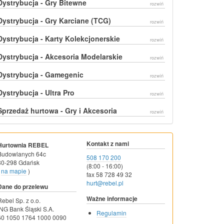
Dystrybucja - Gry Bitewne
rozwiń
Dystrybucja - Gry Karciane (TCG)
rozwiń
Dystrybucja - Karty Kolekcjonerskie
rozwiń
Dystrybucja - Akcesoria Modelarskie
rozwiń
Dystrybucja - Gamegenic
rozwiń
Dystrybucja - Ultra Pro
rozwiń
Sprzedaż hurtowa - Gry i Akcesoria
rozwiń
Kontakt z nami
Hurtownia REBEL
Budowlanych 64c
508 170 200
80-298 Gdańsk
(8:00 - 16:00)
na mapie
)
fax 58 728 49 32
hurt@rebel.pl
Dane do przelewu
Ważne informacje
Rebel Sp. z o.o.
ING Bank Śląski S.A.
Regulamin
60 1050 1764 1000 0090