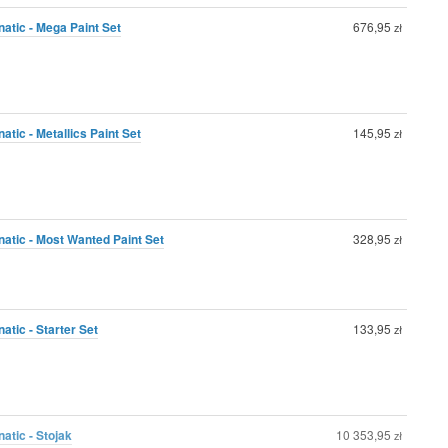
atic - Mega Paint Set
676,95
zł
atic - Metallics Paint Set
145,95
zł
natic - Most Wanted Paint Set
328,95
zł
atic - Starter Set
133,95
zł
atic - Stojak
10 353,95
zł