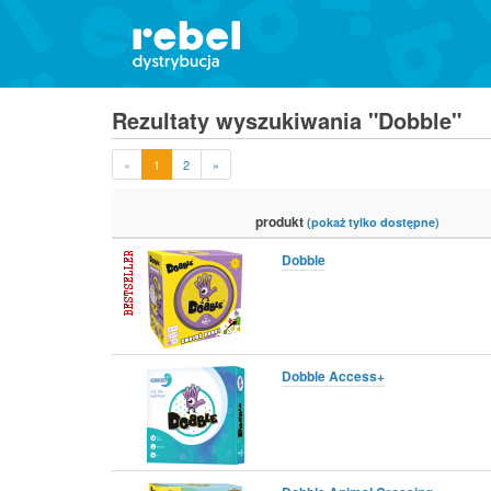
Rezultaty wyszukiwania "Dobble"
«
1
2
»
produkt
(pokaż tylko dostępne)
Dobble
Dobble Access+