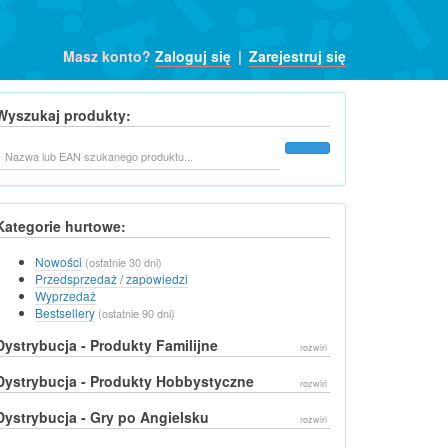
Masz konto?
Zaloguj się
|
Zarejestruj się
Wyszukaj produkty:
Szukaj
Kategorie hurtowe:
Nowości
(ostatnie 30 dni)
Przedsprzedaż / zapowiedzi
Wyprzedaż
Bestsellery
(ostatnie 90 dni)
Dystrybucja - Produkty Familijne
rozwiń
Dystrybucja - Produkty Hobbystyczne
rozwiń
Dystrybucja - Gry po Angielsku
rozwiń