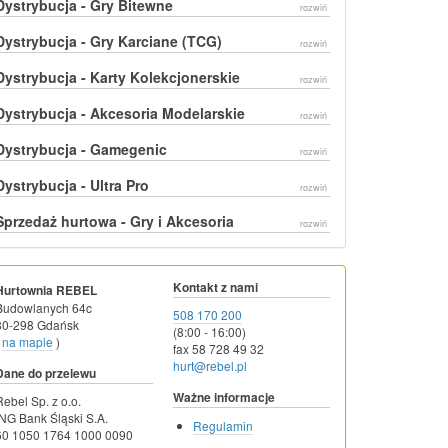
Dystrybucja - Gry Bitewne
rozwiń
Dystrybucja - Gry Karciane (TCG)
rozwiń
Dystrybucja - Karty Kolekcjonerskie
rozwiń
Dystrybucja - Akcesoria Modelarskie
rozwiń
Dystrybucja - Gamegenic
rozwiń
Dystrybucja - Ultra Pro
rozwiń
Sprzedaż hurtowa - Gry i Akcesoria
rozwiń
Kontakt z nami
Hurtownia REBEL
Budowlanych 64c
508 170 200
80-298 Gdańsk
(8:00 - 16:00)
na mapie
)
fax 58 728 49 32
hurt@rebel.pl
Dane do przelewu
Ważne informacje
Rebel Sp. z o.o.
ING Bank Śląski S.A.
Regulamin
60 1050 1764 1000 0090